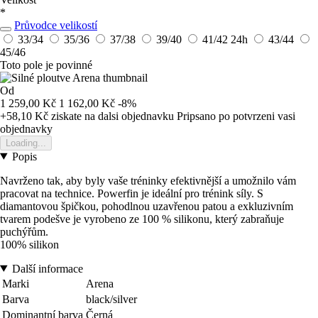
*
Průvodce velikostí
33/34
35/36
37/38
39/40
41/42
24h
43/44
45/46
Toto pole je povinné
Od
1 259,00 Kč
1 162,00 Kč
-8%
+58,10 Kč
ziskate na dalsi objednavku
Pripsano po potvrzeni vasi
objednavky
Loading...
Popis
Navrženo tak, aby byly vaše tréninky efektivnější a umožnilo vám
pracovat na technice. Powerfin je ideální pro trénink síly. S
diamantovou špičkou, pohodlnou uzavřenou patou a exkluzivním
tvarem podešve je vyrobeno ze 100 % silikonu, který zabraňuje
puchýřům.
100% silikon
Další informace
Marki
Arena
Barva
black/silver
Dominantní barva
Černá