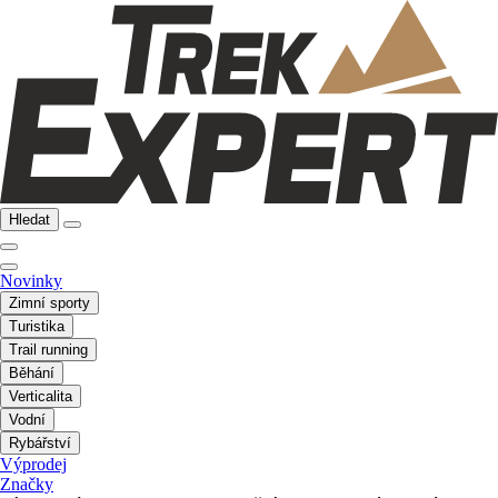
Hledat
Novinky
Zimní sporty
Turistika
Trail running
Běhání
Verticalita
Vodní
Rybářství
Výprodej
Značky