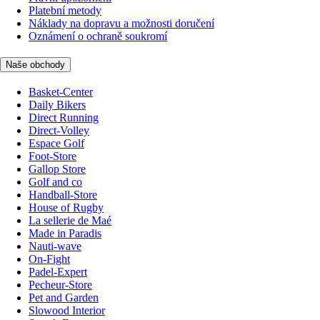
Platební metody
Náklady na dopravu a možnosti doručení
Oznámení o ochraně soukromí
Naše obchody
Basket-Center
Daily Bikers
Direct Running
Direct-Volley
Espace Golf
Foot-Store
Gallop Store
Golf and co
Handball-Store
House of Rugby
La sellerie de Maé
Made in Paradis
Nauti-wave
On-Fight
Padel-Expert
Pecheur-Store
Pet and Garden
Slowood Interior