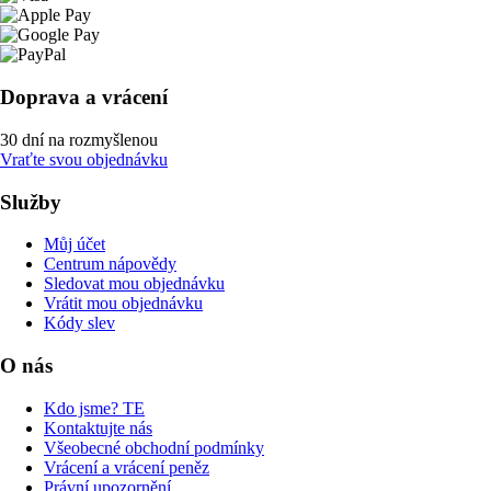
Doprava a vrácení
30 dní na rozmyšlenou
Vraťte svou objednávku
Služby
Můj účet
Centrum nápovědy
Sledovat mou objednávku
Vrátit mou objednávku
Kódy slev
O nás
Kdo jsme? TE
Kontaktujte nás
Všeobecné obchodní podmínky
Vrácení a vrácení peněz
Právní upozornění