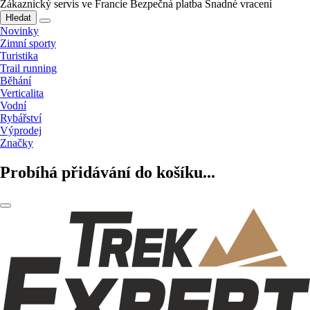
Zákaznický servis ve Francie
Bezpečná platba
Snadné vracení
Hledat
Novinky
Zimní sporty
Turistika
Trail running
Běhání
Verticalita
Vodní
Rybářství
Výprodej
Značky
Probíhá přidávání do košíku...