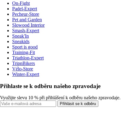
On-Fight
Padel-Expert
Pecheur-Store
Pet and Garden
Slowood Interior
Smash-Expert
Sneak'In
Sneakids
Sport is good
Training-Fit
Triathlon-Expert
TripnBikers
Vélo-Store
Winter-Expert
Přihlaste se k odběru našeho zpravodaje
Využijte slevu 10 % při přihlášení k odběru našeho zpravodaje.
Přihlásit se k odběru