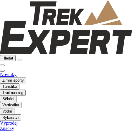
Hledat
Novinky
Zimní sporty
Turistika
Trail running
Běhání
Verticalita
Vodní
Rybářství
Výprodej
Značky