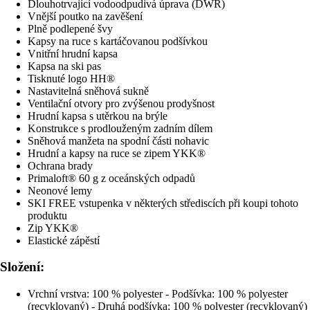
Dlouhotrvající vodoodpudivá úprava (DWR)
Vnější poutko na zavěšení
Plně podlepené švy
Kapsy na ruce s kartáčovanou podšívkou
Vnitřní hrudní kapsa
Kapsa na ski pas
Tisknuté logo HH®
Nastavitelná sněhová sukně
Ventilační otvory pro zvýšenou prodyšnost
Hrudní kapsa s utěrkou na brýle
Konstrukce s prodlouženým zadním dílem
Sněhová manžeta na spodní části nohavic
Hrudní a kapsy na ruce se zipem YKK®
Ochrana brady
Primaloft® 60 g z oceánských odpadů
Neonové lemy
SKI FREE vstupenka v některých střediscích při koupi tohoto
produktu
Zip YKK®
Elastické zápěstí
Složení:
Vrchní vrstva: 100 % polyester - Podšívka: 100 % polyester
(recyklovaný) - Druhá podšívka: 100 % polyester (recyklovaný)