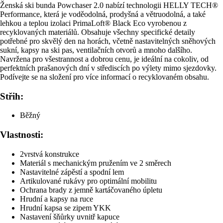
Ženská ski bunda Powchaser 2.0 nabízí technologii HELLY TECH®
Performance, která je voděodolná, prodyšná a větruodolná, a také
lehkou a teplou izolaci PrimaLoft® Black Eco vyrobenou z
recyklovaných materiálů. Obsahuje všechny specifické detaily
potřebné pro skvělý den na horách, včetně nastavitelných sněhových
sukní, kapsy na ski pas, ventilačních otvorů a mnoho dalšího.
Navržena pro všestrannost a dobrou cenu, je ideální na cokoliv, od
perfektních prašanových dní v střediscích po výlety mimo sjezdovky.
Podívejte se na složení pro více informací o recyklovaném obsahu.
Střih:
Běžný
Vlastnosti:
2vrstvá konstrukce
Materiál s mechanickým pružením ve 2 směrech
Nastavitelné zápěstí a spodní lem
Artikulované rukávy pro optimální mobilitu
Ochrana brady z jemně kartáčovaného úpletu
Hrudní a kapsy na ruce
Hrudní kapsa se zipem YKK
Nastavení šňůrky uvnitř kapuce