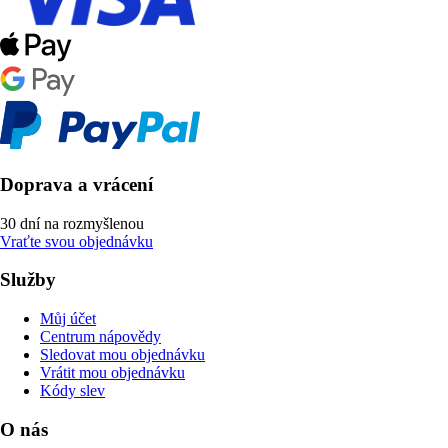
Doprava a vrácení
30 dní na rozmyšlenou
Vraťte svou objednávku
Služby
Můj účet
Centrum nápovědy
Sledovat mou objednávku
Vrátit mou objednávku
Kódy slev
O nás