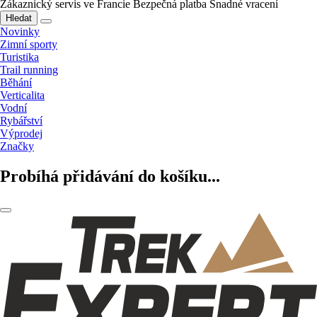
Zákaznický servis ve Francie
Bezpečná platba
Snadné vracení
Hledat
Novinky
Zimní sporty
Turistika
Trail running
Běhání
Verticalita
Vodní
Rybářství
Výprodej
Značky
Probíhá přidávání do košíku...