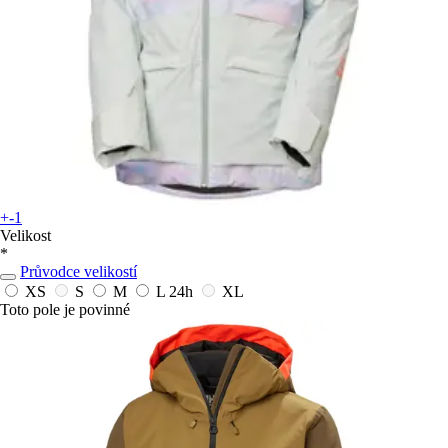
+-1
Velikost
*
Průvodce velikostí
XS
S
M
L
24h
XL
Toto pole je povinné