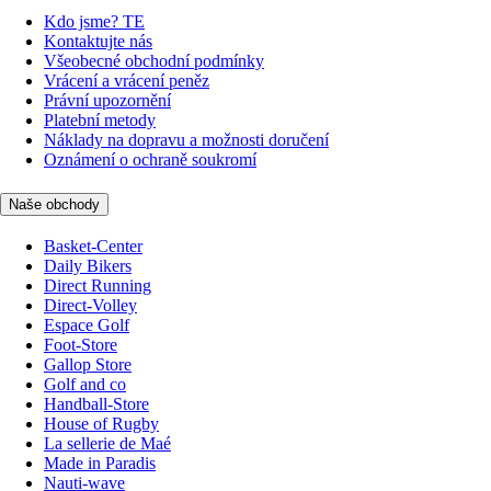
Kdo jsme? TE
Kontaktujte nás
Všeobecné obchodní podmínky
Vrácení a vrácení peněz
Právní upozornění
Platební metody
Náklady na dopravu a možnosti doručení
Oznámení o ochraně soukromí
Naše obchody
Basket-Center
Daily Bikers
Direct Running
Direct-Volley
Espace Golf
Foot-Store
Gallop Store
Golf and co
Handball-Store
House of Rugby
La sellerie de Maé
Made in Paradis
Nauti-wave