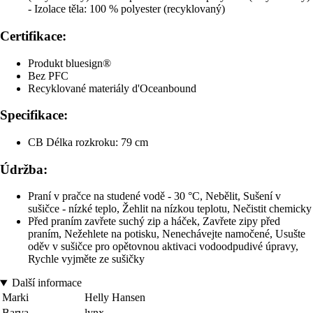
- Izolace těla: 100 % polyester (recyklovaný)
Certifikace:
Produkt bluesign®
Bez PFC
Recyklované materiály d'Oceanbound
Specifikace:
CB Délka rozkroku: 79 cm
Údržba:
Praní v pračce na studené vodě - 30 °C, Nebělit, Sušení v
sušičce - nízké teplo, Žehlit na nízkou teplotu, Nečistit chemicky
Před praním zavřete suchý zip a háček, Zavřete zipy před
praním, Nežehlete na potisku, Nenechávejte namočené, Usušte
oděv v sušičce pro opětovnou aktivaci vodoodpudivé úpravy,
Rychle vyjměte ze sušičky
Další informace
Marki
Helly Hansen
Barva
lynx