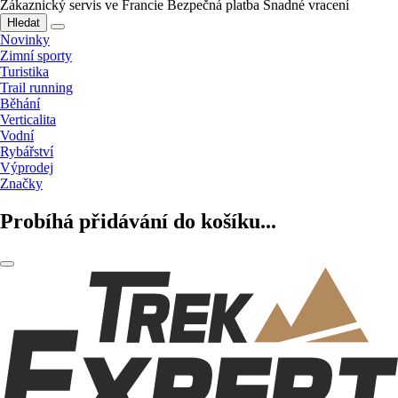
Zákaznický servis ve Francie
Bezpečná platba
Snadné vracení
Hledat
Novinky
Zimní sporty
Turistika
Trail running
Běhání
Verticalita
Vodní
Rybářství
Výprodej
Značky
Probíhá přidávání do košíku...