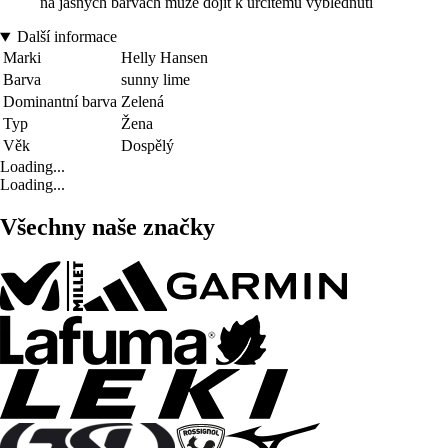
na jasných barvách může dojít k určitému vyblednutí
Další informace
Marki
Helly Hansen
Barva
sunny lime
Dominantní barva
Zelená
Typ
Žena
Věk
Dospělý
Loading...
Loading...
Všechny naše značky