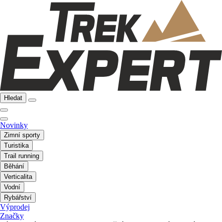
Hledat
Novinky
Zimní sporty
Turistika
Trail running
Běhání
Verticalita
Vodní
Rybářství
Výprodej
Značky