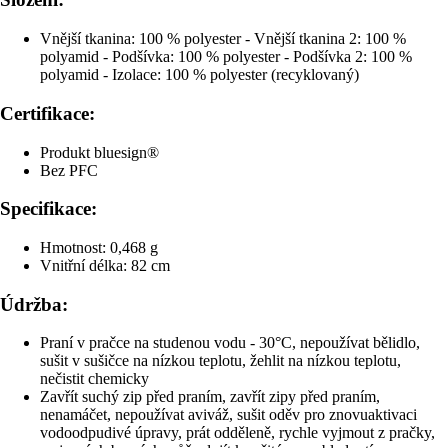
Vnější tkanina: 100 % polyester - Vnější tkanina 2: 100 %
polyamid - Podšívka: 100 % polyester - Podšívka 2: 100 %
polyamid - Izolace: 100 % polyester (recyklovaný)
Certifikace:
Produkt bluesign®
Bez PFC
Specifikace:
Hmotnost: 0,468 g
Vnitřní délka: 82 cm
Údržba:
Praní v pračce na studenou vodu - 30°C, nepoužívat bělidlo,
sušit v sušičce na nízkou teplotu, žehlit na nízkou teplotu,
nečistit chemicky
Zavřít suchý zip před praním, zavřít zipy před praním,
nenamáčet, nepoužívat aviváž, sušit oděv pro znovuaktivaci
vodoodpudivé úpravy, prát odděleně, rychle vyjmout z pračky,