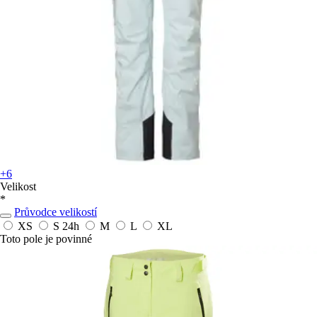
+6
Velikost
*
Průvodce velikostí
XS
S
24h
M
L
XL
Toto pole je povinné