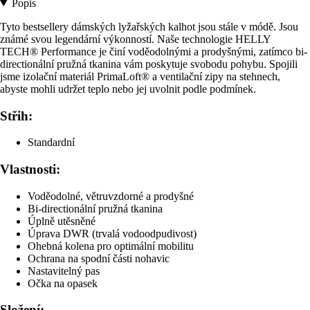
Popis
Tyto bestsellery dámských lyžařských kalhot jsou stále v módě. Jsou
známé svou legendární výkonností. Naše technologie HELLY
TECH® Performance je činí voděodolnými a prodyšnými, zatímco bi-
directionální pružná tkanina vám poskytuje svobodu pohybu. Spojili
jsme izolační materiál PrimaLoft® a ventilační zipy na stehnech,
abyste mohli udržet teplo nebo jej uvolnit podle podmínek.
Střih:
Standardní
Vlastnosti:
Voděodolné, větruvzdorné a prodyšné
Bi-directionální pružná tkanina
Úplně utěsněné
Úprava DWR (trvalá vodoodpudivost)
Ohebná kolena pro optimální mobilitu
Ochrana na spodní části nohavic
Nastavitelný pas
Očka na opasek
Složení: