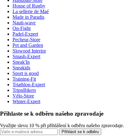
Handball-Store
House of Rugby
La sellerie de Maé
Made in Paradis
Nauti-wave
On-Fight
Padel-Expert
Pecheur-Store
Pet and Garden
Slowood Interior
Smash-Expert
Sneak'In
Sneakids
Sport is good
Training-Fit
Triathlon-Expert
TripnBikers
Vélo-Store
Winter-Expert
Přihlaste se k odběru našeho zpravodaje
Využijte slevu 10 % při přihlášení k odběru našeho zpravodaje.
Přihlásit se k odběru