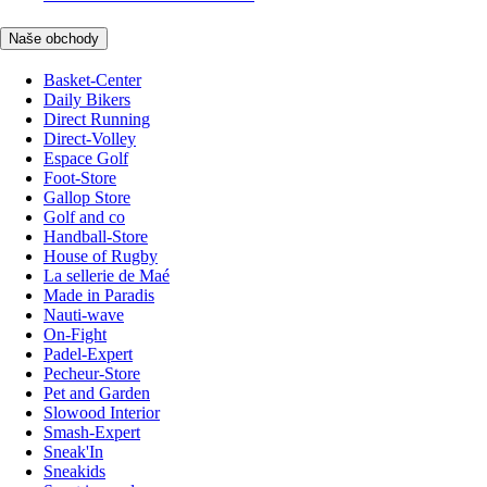
Naše obchody
Basket-Center
Daily Bikers
Direct Running
Direct-Volley
Espace Golf
Foot-Store
Gallop Store
Golf and co
Handball-Store
House of Rugby
La sellerie de Maé
Made in Paradis
Nauti-wave
On-Fight
Padel-Expert
Pecheur-Store
Pet and Garden
Slowood Interior
Smash-Expert
Sneak'In
Sneakids