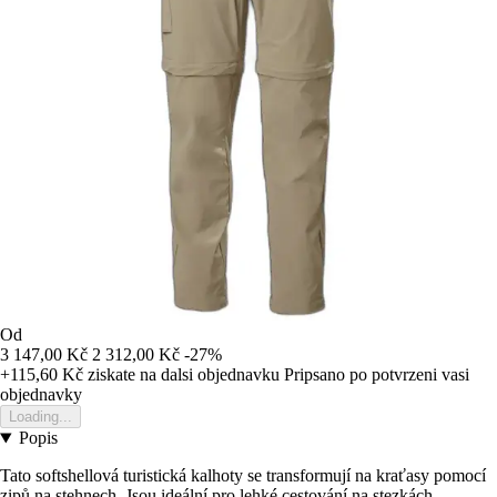
Od
3 147,00 Kč
2 312,00 Kč
-27%
+115,60 Kč
ziskate na dalsi objednavku
Pripsano po potvrzeni vasi
objednavky
Loading...
Popis
Tato softshellová turistická kalhoty se transformují na kraťasy pomocí
zipů na stehnech. Jsou ideální pro lehké cestování na stezkách.