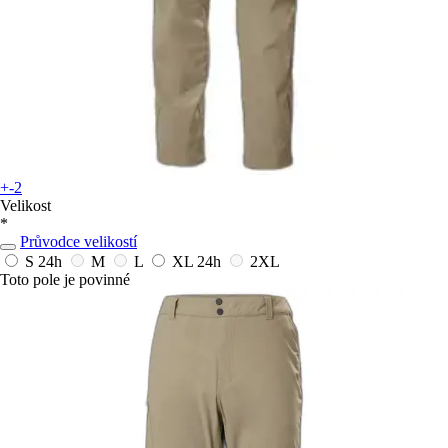
+-2
Velikost
*
Průvodce velikostí
S
24h
M
L
XL
24h
2XL
Toto pole je povinné