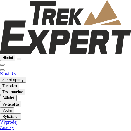
Hledat
Novinky
Zimní sporty
Turistika
Trail running
Běhání
Verticalita
Vodní
Rybářství
Výprodej
Značky