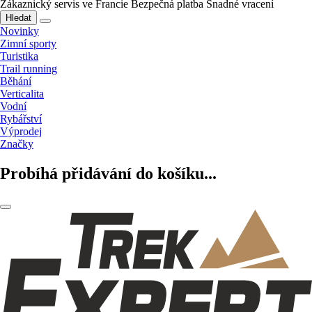
Zákaznický servis ve Francie
Bezpečná platba
Snadné vracení
Hledat
Novinky
Zimní sporty
Turistika
Trail running
Běhání
Verticalita
Vodní
Rybářství
Výprodej
Značky
Probíhá přidávání do košíku...