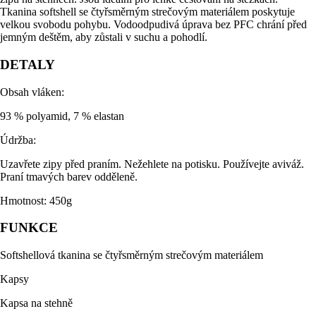
Tkanina softshell se čtyřsměrným strečovým materiálem poskytuje
velkou svobodu pohybu. Vodoodpudivá úprava bez PFC chrání před
jemným deštěm, aby zůstali v suchu a pohodlí.
DETALY
Obsah vláken:
93 % polyamid, 7 % elastan
Údržba:
Uzavřete zipy před praním. Nežehlete na potisku. Používejte aviváž.
Praní tmavých barev odděleně.
Hmotnost: 450g
FUNKCE
Softshellová tkanina se čtyřsměrným strečovým materiálem
Kapsy
Kapsa na stehně