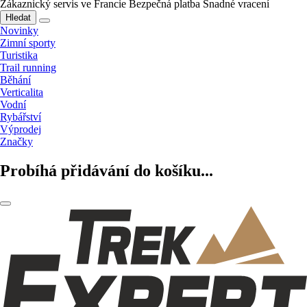
Zákaznický servis ve Francie
Bezpečná platba
Snadné vracení
Hledat
Novinky
Zimní sporty
Turistika
Trail running
Běhání
Verticalita
Vodní
Rybářství
Výprodej
Značky
Probíhá přidávání do košíku...