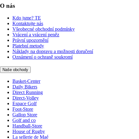
O nás
Kdo jsme? TE
Kontaktujte nás
Všeobecné obchodní podmínky
Vrácení a vrácení peněz
Právní upozornění
Platební metody
Náklady na dopravu a možnosti doručení
Oznámení o ochraně soukromí
Naše obchody
Basket-Center
Daily Bikers
Direct Running
Direct-Volley
Espace Golf
Foot-Store
Gallop Store
Golf and co
Handball-Store
House of Rugby
La sellerie de Maé