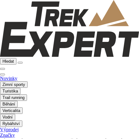
Hledat
Novinky
Zimní sporty
Turistika
Trail running
Běhání
Verticalita
Vodní
Rybářství
Výprodej
Značky