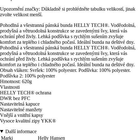
Upozornění značky: Důkladně si prohlédněte tabulku velikostí, jinak
zvolte velikost menší.
Pohodlná a všestranná pánská bunda HELLY TECH®. Voděodolná,
prodyšná a větruodolná konstrukce se zavedenými švy, která vás
ochrání před živly. Lehká podšívka s rychlým sušením zvyšuje
komfort za teplého i chladného počasí. Ideální bunda na deštivé dny.
Pohodlná a všestranná pánská bunda HELLY TECH®. Voděodolná,
prodyšná a větruodolná konstrukce se zavedenými švy, která vás
ochrání před živly. Lehká podšívka s rychlým sušením zvyšuje
komfort za teplého i chladného počasí. Ideální bunda na deštivé dny.
Obsah vláken: Svršek: 100% polyester. Podšívka: 100% polyester.
Podšívka 2: 100% polyester
Hmotnost: 620g
Vlastnosti
HELLY TECH® ochrana
DWR bez PFC
Nastavitelná kapuce
Nastavitelné manžety
Vnější a vnitřní kapsy
Vysoce kvalitní zipy YKK®
Další informace
Marki
Helly Hansen