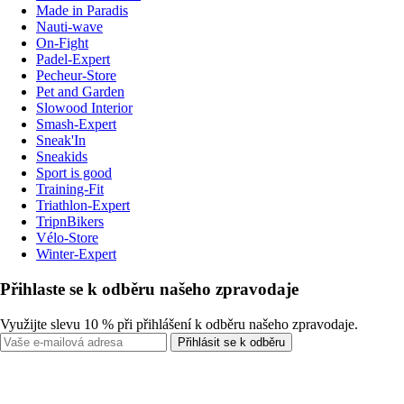
Made in Paradis
Nauti-wave
On-Fight
Padel-Expert
Pecheur-Store
Pet and Garden
Slowood Interior
Smash-Expert
Sneak'In
Sneakids
Sport is good
Training-Fit
Triathlon-Expert
TripnBikers
Vélo-Store
Winter-Expert
Přihlaste se k odběru našeho zpravodaje
Využijte slevu 10 % při přihlášení k odběru našeho zpravodaje.
Přihlásit se k odběru