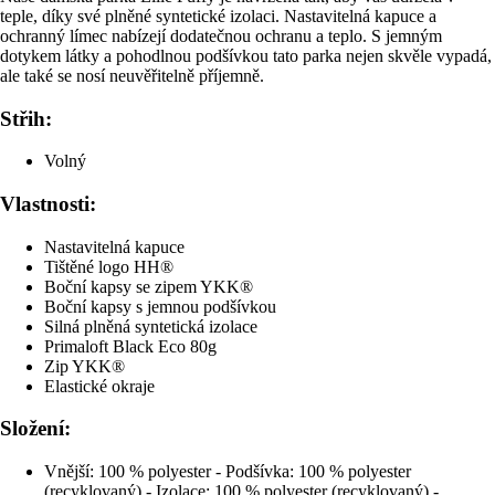
teple, díky své plněné syntetické izolaci. Nastavitelná kapuce a
ochranný límec nabízejí dodatečnou ochranu a teplo. S jemným
dotykem látky a pohodlnou podšívkou tato parka nejen skvěle vypadá,
ale také se nosí neuvěřitelně příjemně.
Střih:
Volný
Vlastnosti:
Nastavitelná kapuce
Tištěné logo HH®
Boční kapsy se zipem YKK®
Boční kapsy s jemnou podšívkou
Silná plněná syntetická izolace
Primaloft Black Eco 80g
Zip YKK®
Elastické okraje
Složení:
Vnější: 100 % polyester - Podšívka: 100 % polyester
(recyklovaný) - Izolace: 100 % polyester (recyklovaný) -