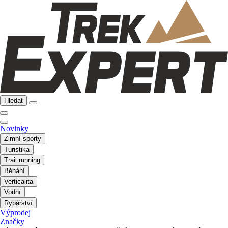
Hledat
Novinky
Zimní sporty
Turistika
Trail running
Běhání
Verticalita
Vodní
Rybářství
Výprodej
Značky