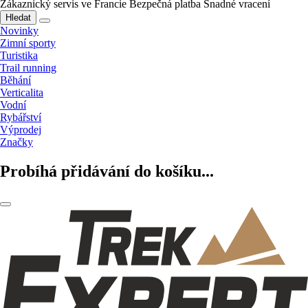
Zákaznický servis ve Francie
Bezpečná platba
Snadné vracení
Hledat
Novinky
Zimní sporty
Turistika
Trail running
Běhání
Verticalita
Vodní
Rybářství
Výprodej
Značky
Probíhá přidávání do košíku...