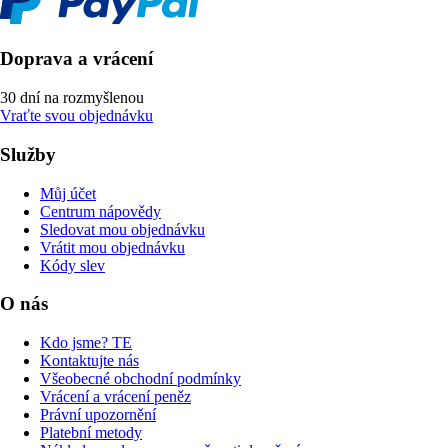
Doprava a vrácení
30 dní na rozmyšlenou
Vraťte svou objednávku
Služby
Můj účet
Centrum nápovědy
Sledovat mou objednávku
Vrátit mou objednávku
Kódy slev
O nás
Kdo jsme? TE
Kontaktujte nás
Všeobecné obchodní podmínky
Vrácení a vrácení peněz
Právní upozornění
Platební metody