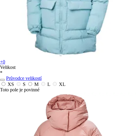
+0
Velikost
*
Průvodce velikostí
XS
S
M
L
XL
Toto pole je povinné