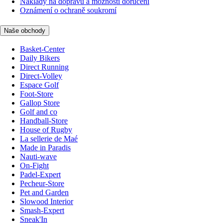
Náklady na dopravu a možnosti doručení
Oznámení o ochraně soukromí
Naše obchody
Basket-Center
Daily Bikers
Direct Running
Direct-Volley
Espace Golf
Foot-Store
Gallop Store
Golf and co
Handball-Store
House of Rugby
La sellerie de Maé
Made in Paradis
Nauti-wave
On-Fight
Padel-Expert
Pecheur-Store
Pet and Garden
Slowood Interior
Smash-Expert
Sneak'In