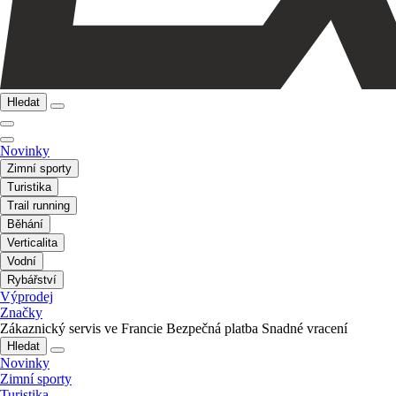
Hledat
Novinky
Zimní sporty
Turistika
Trail running
Běhání
Verticalita
Vodní
Rybářství
Výprodej
Značky
Zákaznický servis ve Francie
Bezpečná platba
Snadné vracení
Hledat
Novinky
Zimní sporty
Turistika