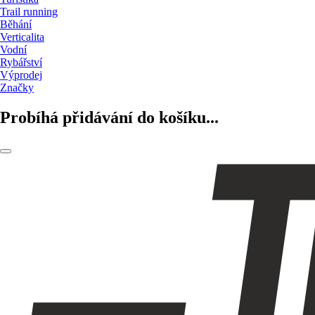
Trail running
Běhání
Verticalita
Vodní
Rybářství
Výprodej
Značky
Probíhá přidávání do košíku...