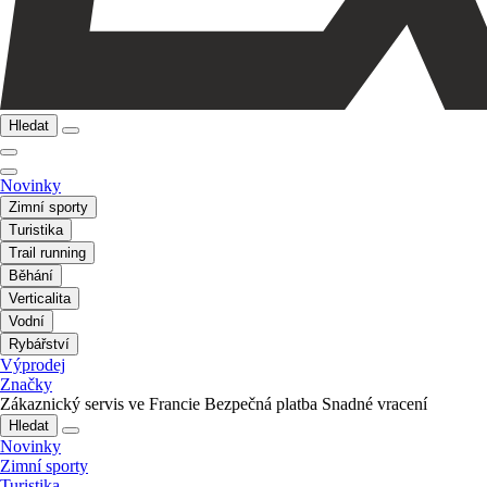
Hledat
Novinky
Zimní sporty
Turistika
Trail running
Běhání
Verticalita
Vodní
Rybářství
Výprodej
Značky
Zákaznický servis ve Francie
Bezpečná platba
Snadné vracení
Hledat
Novinky
Zimní sporty
Turistika