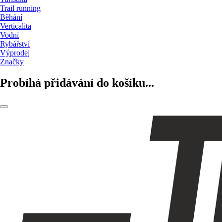
Trail running
Běhání
Verticalita
Vodní
Rybářství
Výprodej
Značky
Probíhá přidávání do košíku...