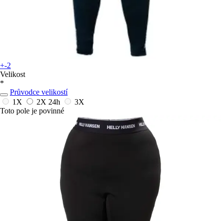
+-2
Velikost
*
Průvodce velikostí
1X
2X
24h
3X
Toto pole je povinné