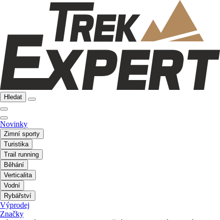
Hledat
Novinky
Zimní sporty
Turistika
Trail running
Běhání
Verticalita
Vodní
Rybářství
Výprodej
Značky