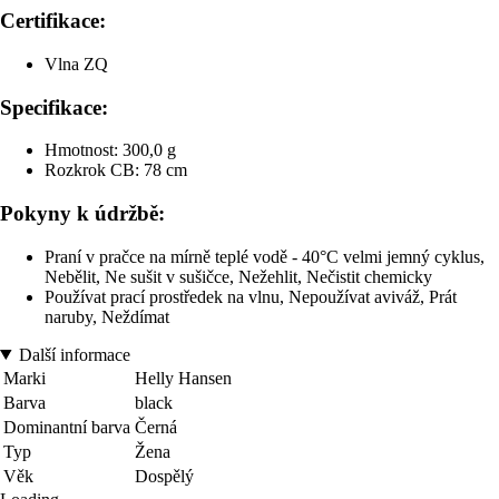
Certifikace:
Vlna ZQ
Specifikace:
Hmotnost: 300,0 g
Rozkrok CB: 78 cm
Pokyny k údržbě:
Praní v pračce na mírně teplé vodě - 40°C velmi jemný cyklus,
Nebělit, Ne sušit v sušičce, Nežehlit, Nečistit chemicky
Používat prací prostředek na vlnu, Nepoužívat aviváž, Prát
naruby, Neždímat
Další informace
Marki
Helly Hansen
Barva
black
Dominantní barva
Černá
Typ
Žena
Věk
Dospělý