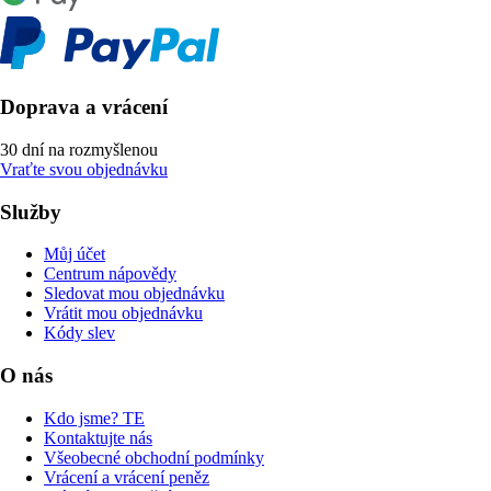
Doprava a vrácení
30 dní na rozmyšlenou
Vraťte svou objednávku
Služby
Můj účet
Centrum nápovědy
Sledovat mou objednávku
Vrátit mou objednávku
Kódy slev
O nás
Kdo jsme? TE
Kontaktujte nás
Všeobecné obchodní podmínky
Vrácení a vrácení peněz