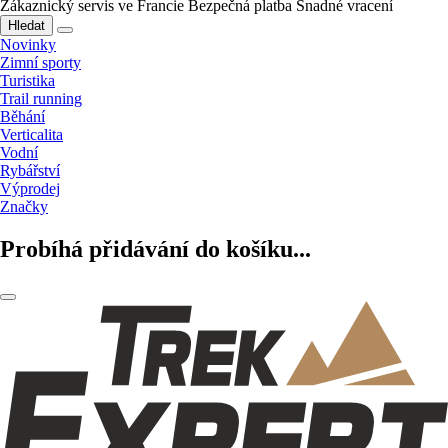
Zákaznický servis ve Francie
Bezpečná platba
Snadné vracení
Hledat
Novinky
Zimní sporty
Turistika
Trail running
Běhání
Verticalita
Vodní
Rybářství
Výprodej
Značky
Probíhá přidávání do košíku...