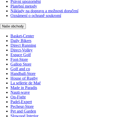
Právní upozornění
Platební metody
Náklady na dopravu a možnosti doručení
Oznámení o ochraně soukromí
Naše obchody
Basket-Center
Daily Bikers
Direct Running
Direct-Volley
Espace Golf
Foot-Store
Gallop Store
Golf and co
Handball-Store
House of Rugby
La sellerie de Maé
Made in Paradis
Nauti-wave
On-Fight
Padel-Expert
Pecheur-Store
Pet and Garden
Slowood Interior