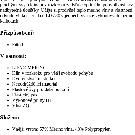
plochými švy a klínem v rozkroku zajišťuje optimální pohyblivost bez
nadbytečné tloušťky. Užijte si prodyšné teplo merino vlny a vlastnosti
odvodu vlhkosti vláken LIFA® v jedněch vysoce výkonových merino
kalhotách.
Přizpůsobení:
Fitted
Vlastnosti:
LIFA® MERINO
Klín v rozkroku pro větší svobodu pohybu
Dvouvrstvá konstrukce
Nepodráždějící materiál
Plastové švy pro další pohodlí
Elastický pas
Výkonové pruhy HH
Vlna ZQ
Složení:
Vnější vrstva: 57% Merino vlna, 43% Polypropylen