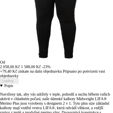
Od
2 058,00 Kč
1 588,00 Kč
-23%
+79,40 Kč
ziskate na dalsi objednavku
Pripsano po potvrzeni vasi
objednavky
Loading...
Popis
Navrženy tak, aby vás udržely v teple, pohodlí a suchu během vašich
aktivit v chladném počasí, naše dámské kalhoty Midweight LIFA®
Merino Plus jsou vyrobeny s designem 2 v 1. Tyto plus size základní
kalhoty mají vnitřní vrstvu LIFA®, která odvádí vlhkost, a vnější
vrstvu z teplé a prodyšné merino vlny. Dvouvrstvá konstrukce s