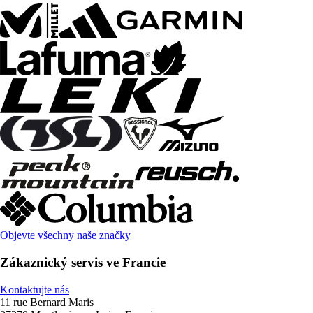
Objevte všechny naše značky
Zákaznický servis ve Francie
Kontaktujte nás
11 rue Bernard Maris