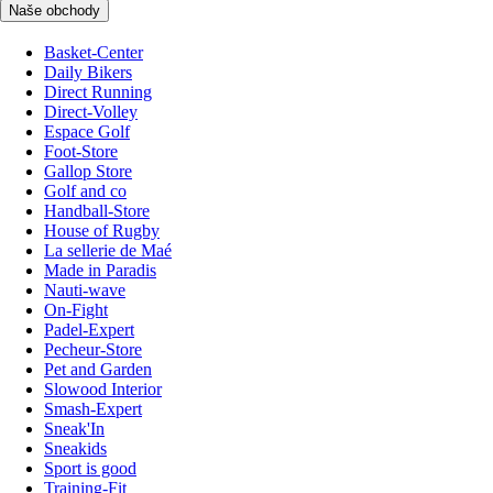
Naše obchody
Basket-Center
Daily Bikers
Direct Running
Direct-Volley
Espace Golf
Foot-Store
Gallop Store
Golf and co
Handball-Store
House of Rugby
La sellerie de Maé
Made in Paradis
Nauti-wave
On-Fight
Padel-Expert
Pecheur-Store
Pet and Garden
Slowood Interior
Smash-Expert
Sneak'In
Sneakids
Sport is good
Training-Fit