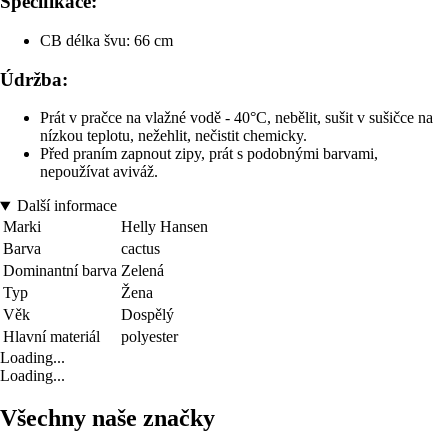
Specifikace:
CB délka švu: 66 cm
Údržba:
Prát v pračce na vlažné vodě - 40°C, nebělit, sušit v sušičce na
nízkou teplotu, nežehlit, nečistit chemicky.
Před praním zapnout zipy, prát s podobnými barvami,
nepoužívat aviváž.
Další informace
Marki
Helly Hansen
Barva
cactus
Dominantní barva
Zelená
Typ
Žena
Věk
Dospělý
Hlavní materiál
polyester
Loading...
Loading...
Všechny naše značky