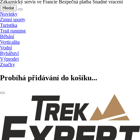
Zákaznický servis ve Francie
Bezpečná platba
Snadné vracení
Hledat
Novinky
Zimní sporty
Turistika
Trail running
Běhání
Verticalita
Vodní
Rybářství
Výprodej
Značky
Probíhá přidávání do košíku...