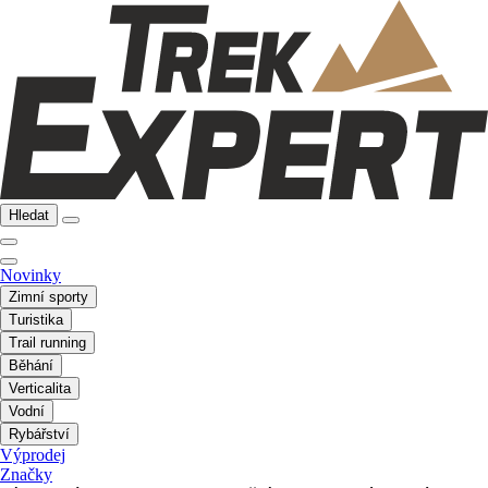
Hledat
Novinky
Zimní sporty
Turistika
Trail running
Běhání
Verticalita
Vodní
Rybářství
Výprodej
Značky