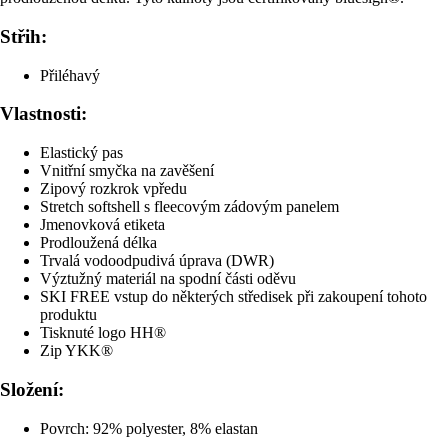
Střih:
Přiléhavý
Vlastnosti:
Elastický pas
Vnitřní smyčka na zavěšení
Zipový rozkrok vpředu
Stretch softshell s fleecovým zádovým panelem
Jmenovková etiketa
Prodloužená délka
Trvalá vodoodpudivá úprava (DWR)
Výztužný materiál na spodní části oděvu
SKI FREE vstup do některých středisek při zakoupení tohoto
produktu
Tisknuté logo HH®
Zip YKK®
Složení:
Povrch: 92% polyester, 8% elastan