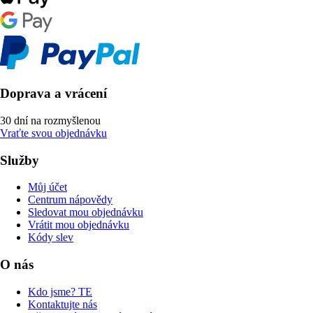
Doprava a vrácení
30 dní na rozmyšlenou
Vraťte svou objednávku
Služby
Můj účet
Centrum nápovědy
Sledovat mou objednávku
Vrátit mou objednávku
Kódy slev
O nás
Kdo jsme? TE
Kontaktujte nás