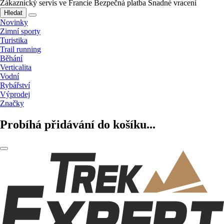
Zákaznický servis ve Francie
Bezpečná platba
Snadné vracení
Hledat
Novinky
Zimní sporty
Turistika
Trail running
Běhání
Verticalita
Vodní
Rybářství
Výprodej
Značky
Probíhá přidávání do košíku...