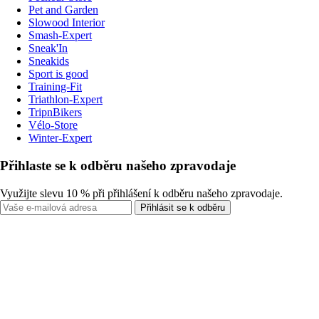
Pet and Garden
Slowood Interior
Smash-Expert
Sneak'In
Sneakids
Sport is good
Training-Fit
Triathlon-Expert
TripnBikers
Vélo-Store
Winter-Expert
Přihlaste se k odběru našeho zpravodaje
Využijte slevu 10 % při přihlášení k odběru našeho zpravodaje.
Přihlásit se k odběru