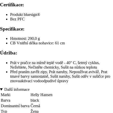
Certifikace:
Produkt bluesign®
Bez PFC
Specifikace:
Hmotnost: 290,0 g
CB Vnitřní délka nohavice: 61 cm
Údržba:
Prát v pračce na mírně teplé vodě - 40° C, šetrný cyklus,
Nežehlete, Nečistěte chemicky, Sušit na nízkou teplotu
Před praním zavřít zipy, Prát naruby, Nepoužívat aviváž, Prat
tmavé barvy samostatně, Sušit naruby, Sušit oděv v sušičce pro
znovuaktivaci vodoodpudivé úpravy
Další informace
Marki
Helly Hansen
Barva
black
Dominantní barva
Černá
Typ
Žena