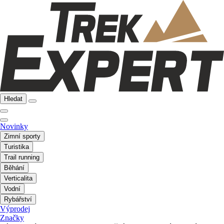
Hledat
Novinky
Zimní sporty
Turistika
Trail running
Běhání
Verticalita
Vodní
Rybářství
Výprodej
Značky