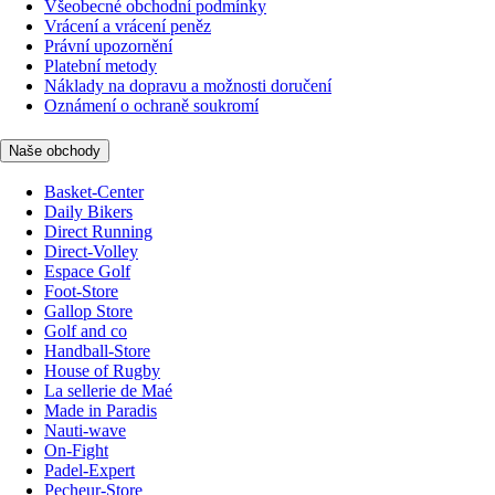
Všeobecné obchodní podmínky
Vrácení a vrácení peněz
Právní upozornění
Platební metody
Náklady na dopravu a možnosti doručení
Oznámení o ochraně soukromí
Naše obchody
Basket-Center
Daily Bikers
Direct Running
Direct-Volley
Espace Golf
Foot-Store
Gallop Store
Golf and co
Handball-Store
House of Rugby
La sellerie de Maé
Made in Paradis
Nauti-wave
On-Fight
Padel-Expert
Pecheur-Store