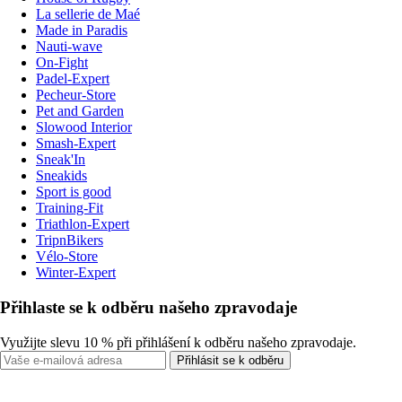
La sellerie de Maé
Made in Paradis
Nauti-wave
On-Fight
Padel-Expert
Pecheur-Store
Pet and Garden
Slowood Interior
Smash-Expert
Sneak'In
Sneakids
Sport is good
Training-Fit
Triathlon-Expert
TripnBikers
Vélo-Store
Winter-Expert
Přihlaste se k odběru našeho zpravodaje
Využijte slevu 10 % při přihlášení k odběru našeho zpravodaje.
Přihlásit se k odběru