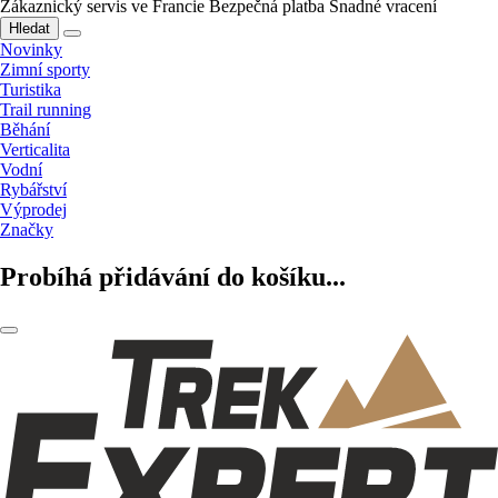
Zákaznický servis ve Francie
Bezpečná platba
Snadné vracení
Hledat
Novinky
Zimní sporty
Turistika
Trail running
Běhání
Verticalita
Vodní
Rybářství
Výprodej
Značky
Probíhá přidávání do košíku...