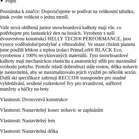
Popis
Poznámka k značce: Doporučujeme se podívat na velikostní tabulku,
jinak zvolte velikost o jednu menší.
Vaše nová oblíbená junior snowboardová kalhoty mají vše, co
potřebujete pro fantastický den na horách. Vyrobeny s naší
dvouvrstvou konstrukcí HELLY TECH® PERFORMANCE, jsou
vysoce voděodolné/prodyšné a větruodolné. Ve snaze chránit planetu
jsme použili lehkou a teplou izolaci PrimaLoft® BLACK Eco,
vyrobenou z 100% recyklovaných materiálů. Tyto snowboardové
kalhoty mají mechanickou elasticitu a anatomický střih pro maximální
svobodu pohybu. Protože mladí dobrodruzi stále rostou, délka nohavic
je nastavitelná, aby se maximalizovalo jejich využití po několik sezón.
Další ski specifikace zahrnují RECCO® transponder pro snadné
vyhledávání, zesílené rozkrokové švy pro trvanlivost, sněhové
manžety a háčky na boty.
Vlastnosti: Dvouvrstvá konstrukce
Vlastnosti: Nastavitelný konec nohavic se zapínáním
Vlastnosti: Nastavitelný lem
Vlastnosti: Nastavitelná délka