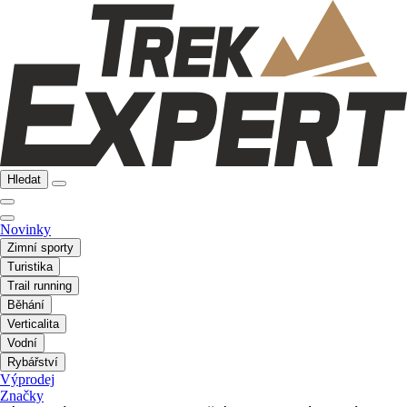
Hledat
Novinky
Zimní sporty
Turistika
Trail running
Běhání
Verticalita
Vodní
Rybářství
Výprodej
Značky