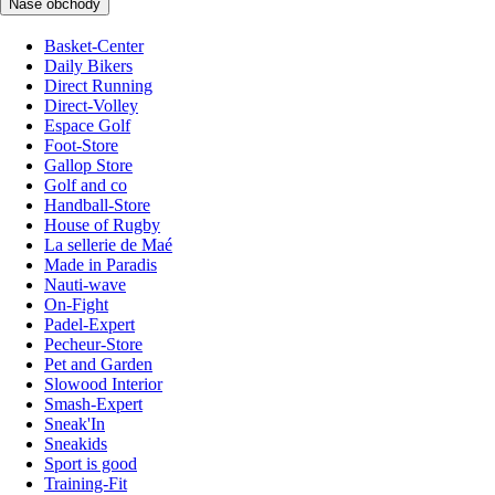
Naše obchody
Basket-Center
Daily Bikers
Direct Running
Direct-Volley
Espace Golf
Foot-Store
Gallop Store
Golf and co
Handball-Store
House of Rugby
La sellerie de Maé
Made in Paradis
Nauti-wave
On-Fight
Padel-Expert
Pecheur-Store
Pet and Garden
Slowood Interior
Smash-Expert
Sneak'In
Sneakids
Sport is good
Training-Fit