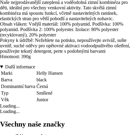
Naše nejprodávanější zateplená a voděodolná zimní kombinéza pro
děti, ideální pro všechny venkovní aktivity. Tato skvělá zimní
kombinéza má spoustu funkcí, včetně nastavitelných ramínek,
elastických stran pro větší pohodlí a nastavitelných nohavic.
Obsah vláken: Vnější materiál: 100% polyamid. Podšívka: 100%
polyamid. Podšívka 2: 100% polyester. Izolace: 80% polyester
(recyklovaný), 20% polyester
Pokyny k údržbě: Nežehlete na potisku, nepoužívejte aviváž, sušte
uvnitř, suché oděvy pro opětovné aktivaci vodoodpudivého ošetření,
používejte tekutý detergent, perte s podobnými barvami
Hmotnost: 390g
Další informace
Marki
Helly Hansen
Barva
black
Dominantní barva
Černá
Typ
Smíšené
Věk
Junior
Loading...
Loading...
Všechny naše značky