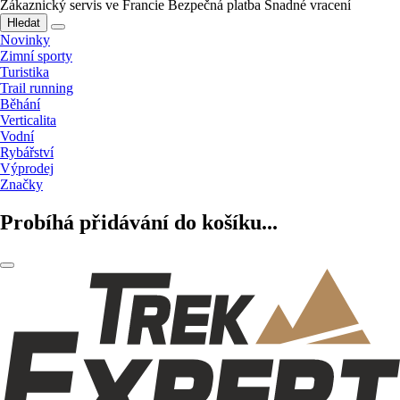
Zákaznický servis ve Francie
Bezpečná platba
Snadné vracení
Hledat
Novinky
Zimní sporty
Turistika
Trail running
Běhání
Verticalita
Vodní
Rybářství
Výprodej
Značky
Probíhá přidávání do košíku...