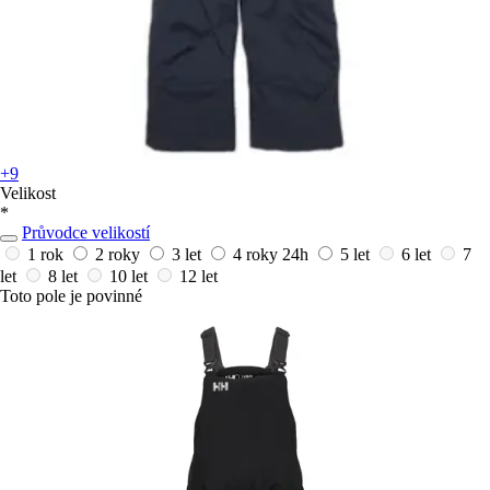
+9
Velikost
*
Průvodce velikostí
1 rok
2 roky
3 let
4 roky
24h
5 let
6 let
7
let
8 let
10 let
12 let
Toto pole je povinné