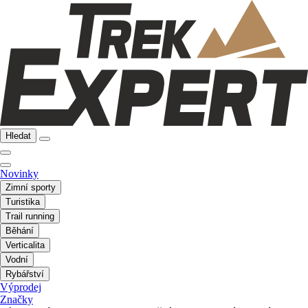
Hledat
Novinky
Zimní sporty
Turistika
Trail running
Běhání
Verticalita
Vodní
Rybářství
Výprodej
Značky