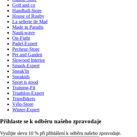
Golf and co
Handball-Store
House of Rugby
La sellerie de Maé
Made in Paradis
Nauti-wave
On-Fight
Padel-Expert
Pecheur-Store
Pet and Garden
Slowood Interior
Smash-Expert
Sneak'In
Sneakids
Sport is good
Training-Fit
Triathlon-Expert
TripnBikers
Vélo-Store
Winter-Expert
Přihlaste se k odběru našeho zpravodaje
Využijte slevu 10 % při přihlášení k odběru našeho zpravodaje.