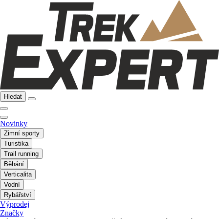
Hledat
Novinky
Zimní sporty
Turistika
Trail running
Běhání
Verticalita
Vodní
Rybářství
Výprodej
Značky