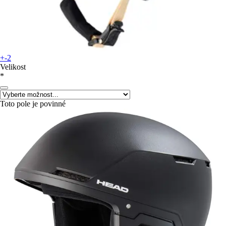
+-2
Velikost
*
Toto pole je povinné