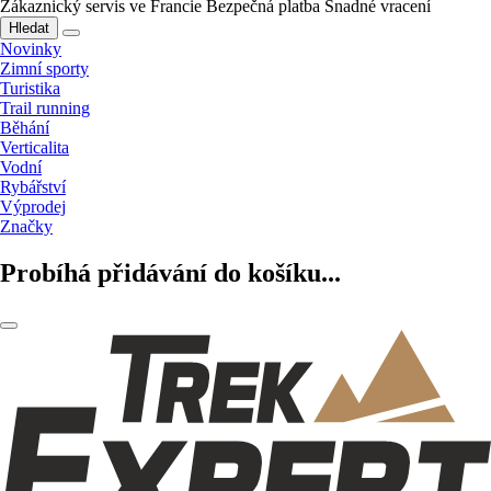
Zákaznický servis ve Francie
Bezpečná platba
Snadné vracení
Hledat
Novinky
Zimní sporty
Turistika
Trail running
Běhání
Verticalita
Vodní
Rybářství
Výprodej
Značky
Probíhá přidávání do košíku...