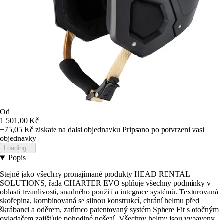
Od
1 501,00 Kč
+75,05 Kč
ziskate na dalsi objednavku
Pripsano po potvrzeni vasi
objednavky
Loading...
Popis
Stejně jako všechny pronajímané produkty HEAD RENTAL
SOLUTIONS, řada CHARTER EVO splňuje všechny podmínky v
oblasti trvanlivosti, snadného použití a integrace systémů. Texturovaná
skořepina, kombinovaná se silnou konstrukcí, chrání helmu před
škrábanci a oděrem, zatímco patentovaný systém Sphere Fit s otočným
ovladačem zajišťuje pohodlné nošení. Všechny helmy jsou vybaveny