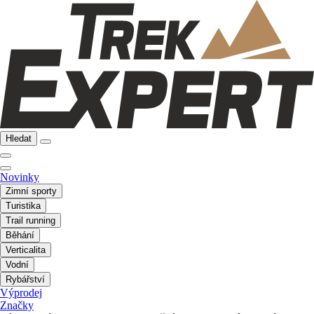
Hledat
Novinky
Zimní sporty
Turistika
Trail running
Běhání
Verticalita
Vodní
Rybářství
Výprodej
Značky