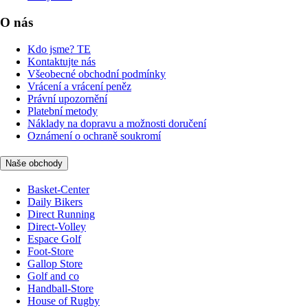
O nás
Kdo jsme? TE
Kontaktujte nás
Všeobecné obchodní podmínky
Vrácení a vrácení peněz
Právní upozornění
Platební metody
Náklady na dopravu a možnosti doručení
Oznámení o ochraně soukromí
Naše obchody
Basket-Center
Daily Bikers
Direct Running
Direct-Volley
Espace Golf
Foot-Store
Gallop Store
Golf and co
Handball-Store
House of Rugby