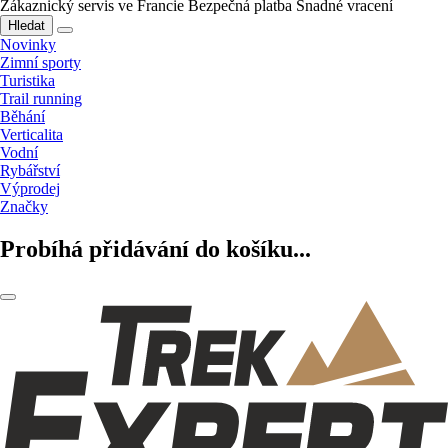
Zákaznický servis ve Francie
Bezpečná platba
Snadné vracení
Hledat
Novinky
Zimní sporty
Turistika
Trail running
Běhání
Verticalita
Vodní
Rybářství
Výprodej
Značky
Probíhá přidávání do košíku...