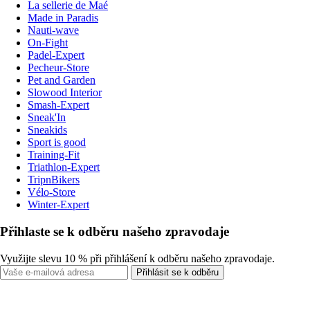
La sellerie de Maé
Made in Paradis
Nauti-wave
On-Fight
Padel-Expert
Pecheur-Store
Pet and Garden
Slowood Interior
Smash-Expert
Sneak'In
Sneakids
Sport is good
Training-Fit
Triathlon-Expert
TripnBikers
Vélo-Store
Winter-Expert
Přihlaste se k odběru našeho zpravodaje
Využijte slevu 10 % při přihlášení k odběru našeho zpravodaje.
Přihlásit se k odběru