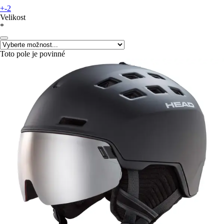
+-2
Velikost
*
Toto pole je povinné