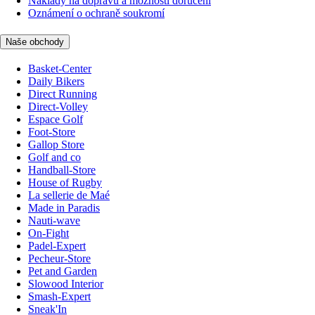
Náklady na dopravu a možnosti doručení
Oznámení o ochraně soukromí
Naše obchody
Basket-Center
Daily Bikers
Direct Running
Direct-Volley
Espace Golf
Foot-Store
Gallop Store
Golf and co
Handball-Store
House of Rugby
La sellerie de Maé
Made in Paradis
Nauti-wave
On-Fight
Padel-Expert
Pecheur-Store
Pet and Garden
Slowood Interior
Smash-Expert
Sneak'In