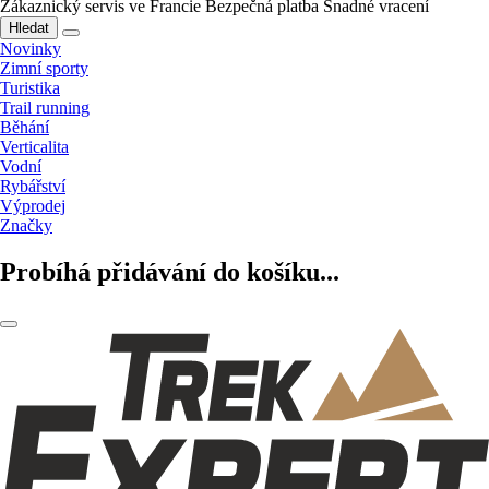
Zákaznický servis ve Francie
Bezpečná platba
Snadné vracení
Hledat
Novinky
Zimní sporty
Turistika
Trail running
Běhání
Verticalita
Vodní
Rybářství
Výprodej
Značky
Probíhá přidávání do košíku...