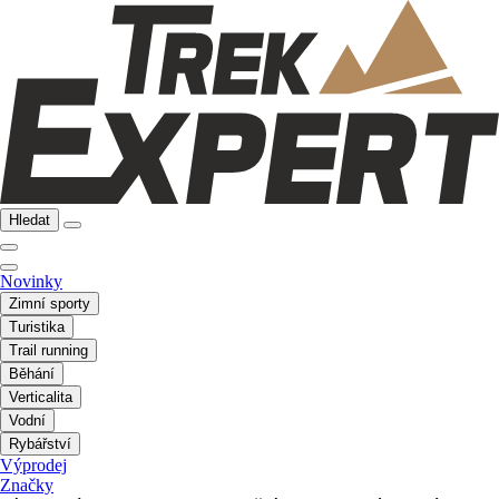
Hledat
Novinky
Zimní sporty
Turistika
Trail running
Běhání
Verticalita
Vodní
Rybářství
Výprodej
Značky