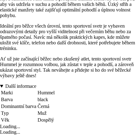
aby vás udržela v suchu a pohodlí během vašich běhů. Úzký střih a
elastické manžety také zajišťují optimální pohodlí a úplnou volnost
pohybu.
Ideální pro běžce všech úrovní, tento sportovní svetr je vybaven
odrazovými detaily pro vyšší viditelnost při večerním běhu nebo za
špatného počasí. Navíc má několik praktických kapes, kde můžete
uložit své klíče, telefon nebo další drobnosti, které potřebujete během
tréninku.
Ať už jste začínající běžec nebo zkušený atlet, tento sportovní svetr
Hummel je rozumnou volbou, jak zůstat v teple a pohodlí, a zároveň
ukázat sportovní styl. Tak neváhejte a přidejte si ho do své běžecké
výbavy ještě dnes!
Další informace
Marki
Hummel
Barva
black
Dominantní barva
Černá
Typ
Muž
Věk
Dospělý
Loading...
Loading...