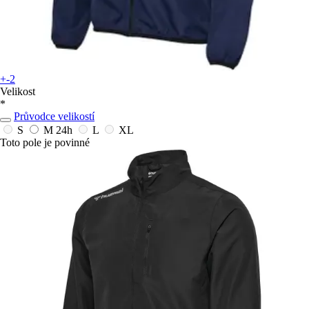
+-2
Velikost
*
Průvodce velikostí
S
M
24h
L
XL
Toto pole je povinné