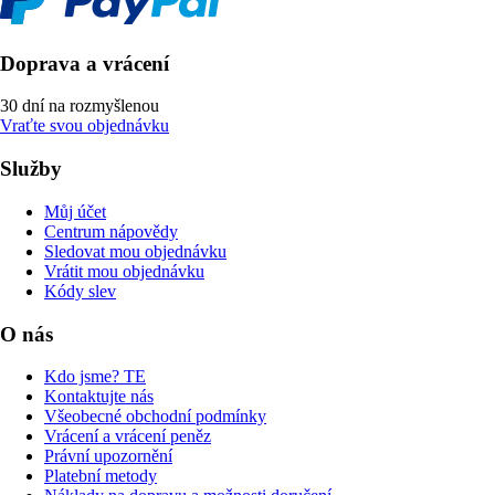
Doprava a vrácení
30 dní na rozmyšlenou
Vraťte svou objednávku
Služby
Můj účet
Centrum nápovědy
Sledovat mou objednávku
Vrátit mou objednávku
Kódy slev
O nás
Kdo jsme? TE
Kontaktujte nás
Všeobecné obchodní podmínky
Vrácení a vrácení peněz
Právní upozornění
Platební metody