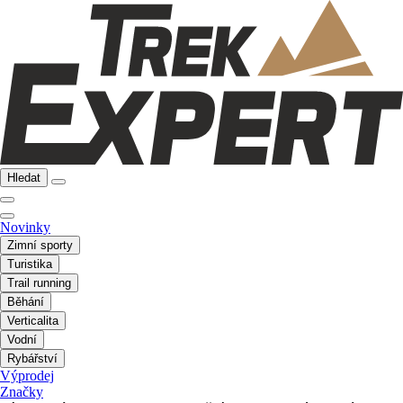
Hledat
Novinky
Zimní sporty
Turistika
Trail running
Běhání
Verticalita
Vodní
Rybářství
Výprodej
Značky