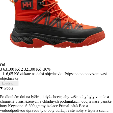
Od
3 631,00 Kč
2 321,00 Kč
-36%
+116,05 Kč
ziskate na dalsi objednavku
Pripsano po potvrzeni vasi
objednavky
Loading...
Popis
Po dlouhém dni na lyžích, když chcete, aby vaše nohy byly v teple a
chráněné v zasněžených a chladných podmínkách, obujte naše pánské
boty Keystone. S 300 gramy izolace PrimaLoft® Eco a
vodoodpudivou úpravou tyto boty udržují vaše nohy v teple a suchu.