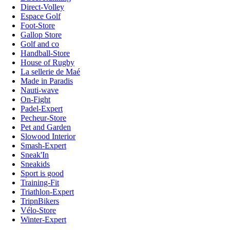
Direct-Volley
Espace Golf
Foot-Store
Gallop Store
Golf and co
Handball-Store
House of Rugby
La sellerie de Maé
Made in Paradis
Nauti-wave
On-Fight
Padel-Expert
Pecheur-Store
Pet and Garden
Slowood Interior
Smash-Expert
Sneak'In
Sneakids
Sport is good
Training-Fit
Triathlon-Expert
TripnBikers
Vélo-Store
Winter-Expert