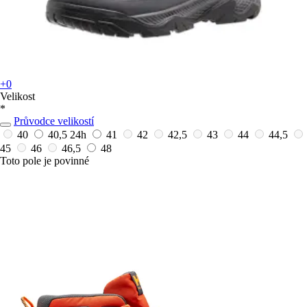
+0
Velikost
*
Průvodce velikostí
40
40,5
24h
41
42
42,5
43
44
44,5
45
46
46,5
48
Toto pole je povinné