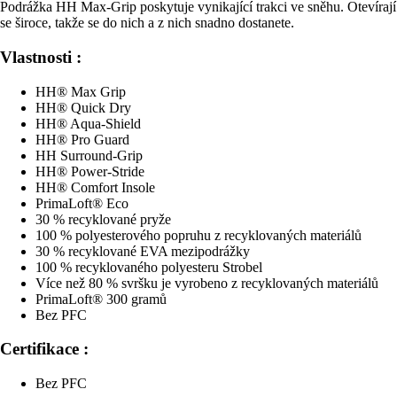
Podrážka HH Max-Grip poskytuje vynikající trakci ve sněhu. Otevírají
se široce, takže se do nich a z nich snadno dostanete.
Vlastnosti :
HH® Max Grip
HH® Quick Dry
HH® Aqua-Shield
HH® Pro Guard
HH Surround-Grip
HH® Power-Stride
HH® Comfort Insole
PrimaLoft® Eco
30 % recyklované pryže
100 % polyesterového popruhu z recyklovaných materiálů
30 % recyklované EVA mezipodrážky
100 % recyklovaného polyesteru Strobel
Více než 80 % svršku je vyrobeno z recyklovaných materiálů
PrimaLoft® 300 gramů
Bez PFC
Certifikace :
Bez PFC