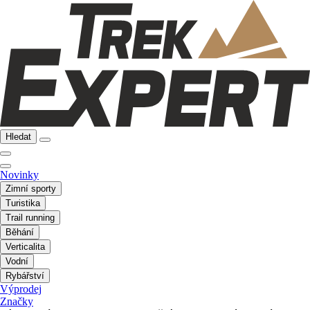
Hledat
Novinky
Zimní sporty
Turistika
Trail running
Běhání
Verticalita
Vodní
Rybářství
Výprodej
Značky