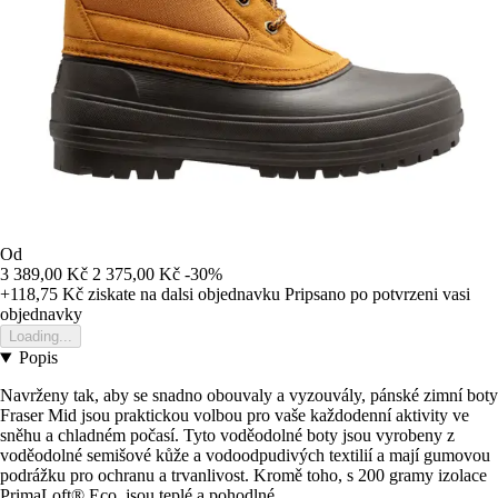
Od
3 389,00 Kč
2 375,00 Kč
-30%
+118,75 Kč
ziskate na dalsi objednavku
Pripsano po potvrzeni vasi
objednavky
Loading...
Popis
Navrženy tak, aby se snadno obouvaly a vyzouvály, pánské zimní boty
Fraser Mid jsou praktickou volbou pro vaše každodenní aktivity ve
sněhu a chladném počasí. Tyto voděodolné boty jsou vyrobeny z
voděodolné semišové kůže a vodoodpudivých textilií a mají gumovou
podrážku pro ochranu a trvanlivost. Kromě toho, s 200 gramy izolace
PrimaLoft® Eco, jsou teplé a pohodlné.