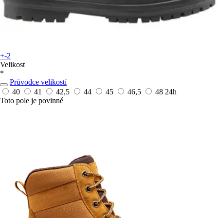
+-2
Velikost
*
Průvodce velikostí
40
41
42,5
44
45
46,5
48
24h
Toto pole je povinné