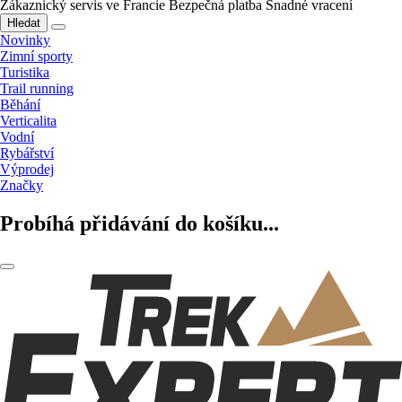
Zákaznický servis ve Francie
Bezpečná platba
Snadné vracení
Hledat
Novinky
Zimní sporty
Turistika
Trail running
Běhání
Verticalita
Vodní
Rybářství
Výprodej
Značky
Probíhá přidávání do košíku...