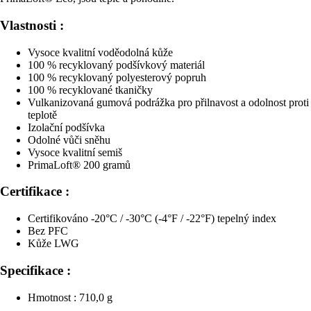
Vlastnosti :
Vysoce kvalitní voděodolná kůže
100 % recyklovaný podšívkový materiál
100 % recyklovaný polyesterový popruh
100 % recyklované tkaničky
Vulkanizovaná gumová podrážka pro přilnavost a odolnost proti
teplotě
Izolační podšívka
Odolné vůči sněhu
Vysoce kvalitní semiš
PrimaLoft® 200 gramů
Certifikace :
Certifikováno -20°C / -30°C (-4°F / -22°F) tepelný index
Bez PFC
Kůže LWG
Specifikace :
Hmotnost : 710,0 g