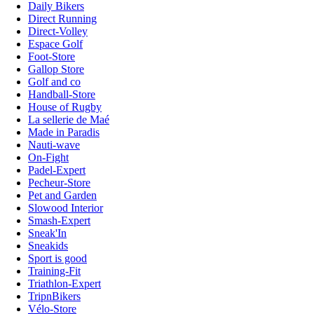
Daily Bikers
Direct Running
Direct-Volley
Espace Golf
Foot-Store
Gallop Store
Golf and co
Handball-Store
House of Rugby
La sellerie de Maé
Made in Paradis
Nauti-wave
On-Fight
Padel-Expert
Pecheur-Store
Pet and Garden
Slowood Interior
Smash-Expert
Sneak'In
Sneakids
Sport is good
Training-Fit
Triathlon-Expert
TripnBikers
Vélo-Store