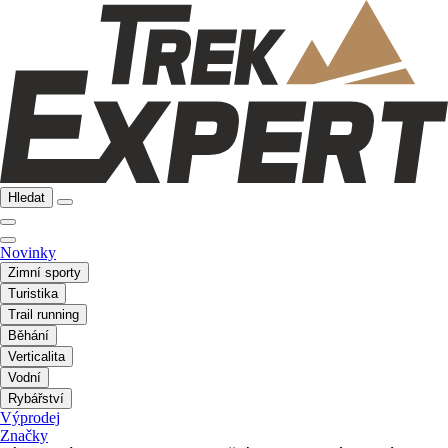
Hledat
Novinky
Zimní sporty
Turistika
Trail running
Běhání
Verticalita
Vodní
Rybářství
Výprodej
Značky