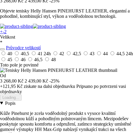
3 268,00 Kč
2 439,00 Kč
-25%
Objevte tenisky Helly Hansen PINEHURST LEATHER, elegantní a
pohodlné, kombinující styl, výkon a voděodolnou technologii.
+-2
Velikost
*
Průvodce velikostí
40
40,5
41
24h
42
42,5
43
44
44,5
24h
45
46
46,5
48
Toto pole je povinné
Od
3 268,00 Kč
2 439,00 Kč
-25%
+121,95 Kč
ziskate na dalsi objednavku
Pripsano po potvrzeni vasi
objednavky
Loading...
Popis
Kůže Pinehurst je zcela voděodolný produkt s vysoce kvalitní
voděodolnou kůží a pohodlným polstrovaným límcem. Mezipodešev
poskytuje spoustu komfortu a odpružení, zatímco strategicky umístěné
gumové výstupky HH Max-Grip nabízejí vynikající trakci na všech