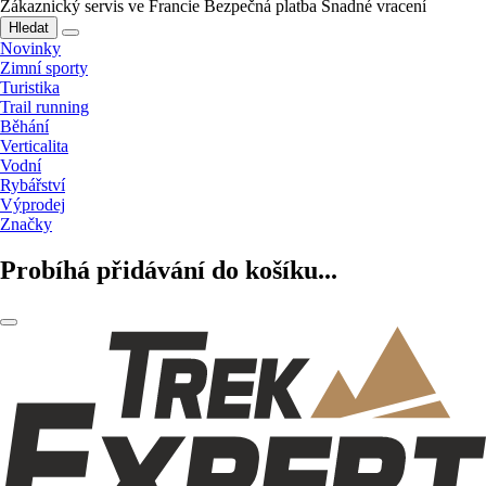
Zákaznický servis ve Francie
Bezpečná platba
Snadné vracení
Hledat
Novinky
Zimní sporty
Turistika
Trail running
Běhání
Verticalita
Vodní
Rybářství
Výprodej
Značky
Probíhá přidávání do košíku...