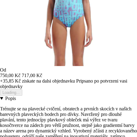
Od
750,00 Kč
717,00 Kč
+35,85 Kč
ziskate na dalsi objednavku
Pripsano po potvrzeni vasi
objednavky
Loading...
Popis
Trénujte se na plavecké cvičení, obratech a prvních skocích v našich
barevných plaveckých bodech pro dívky. Navržený pro dlouhé
plavání, tento jednocípy plavkový obleček má výřez ve tvaru
kosočtverce na zádech pro větší pružnost, stejně jako gradientní barvy
a název arena pro dynamický vzhled. Vyrobený zčásti z recyklovaného
polyesteru, odráží naše zaměření na inovativní materiály, zatímco