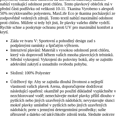
nabízí vynikající odolnost proti chlóru. Tento plavkový obleček má v
přední části podšívku od velikosti 10-11. Tkanina Vyrobeno s alespoň
50% recyklovaného polyesteru, MaxLife Eco je tkanina pocházející ze
zodpovědně vedených zdrojů. Tento textil nabízí maximální odolnost
proti chlóru. Můžete si tedy být jisti, že plavky vašeho dítěte vydrží.
Rychle schne a poskytuje ochranu proti UV pro maximální komfort a
krytí.
Záda ve tvaru V: Sportovní a pohodlný design zad s
podpůrnými ramínky a špičatým výřezem.
Intenzivní plavání: Materiál s vysokou odolností proti chlóru,
který vás doprovodí během vašich mnoha plaveckých tréninků.
Střední vykrojení: Vykrojení do poloviny boků, aby se zajistilo
adekvátní zakrytí a usnadnilo svobodu pohybu.
Složení: 100% Polyester
Údržbový tip: Aby se zajistila dlouhá životnost a nejlepší
vlastnosti vašich plavek Arena, doporučujeme dodržovat
následující opatření: okamžitě po použití důkladně vypláchněte v
nezchlorované vodě; nenechávejte mokré plavky příliš dlouho v
pytlících nebo jiných uzavřených nádobách; nevystavujte slunci
mokré plavky umístěné v pytlících nebo jiných uzavřených
nádobách; perte s jemnými detergentními prostředky; sušte
přirozeně a daleko od jakýchkoliv zdrojů tepla. Sledujte pokyny