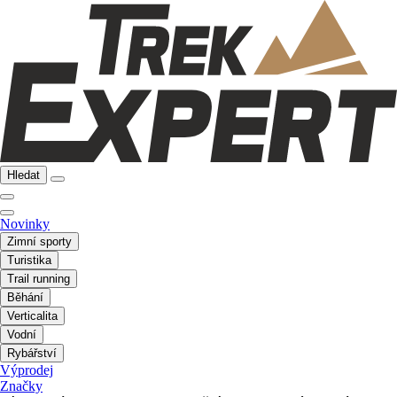
Hledat
Novinky
Zimní sporty
Turistika
Trail running
Běhání
Verticalita
Vodní
Rybářství
Výprodej
Značky