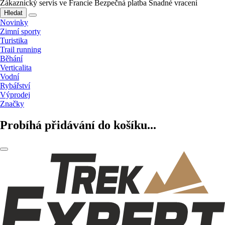
Zákaznický servis ve Francie
Bezpečná platba
Snadné vracení
Hledat
Novinky
Zimní sporty
Turistika
Trail running
Běhání
Verticalita
Vodní
Rybářství
Výprodej
Značky
Probíhá přidávání do košíku...