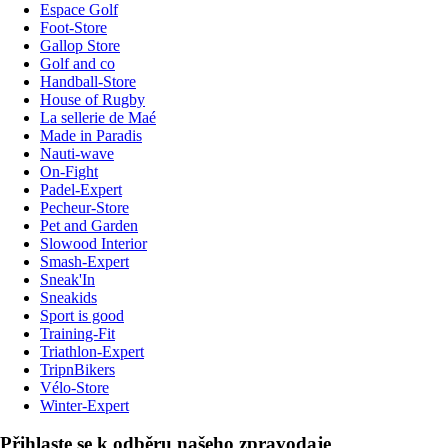
Espace Golf
Foot-Store
Gallop Store
Golf and co
Handball-Store
House of Rugby
La sellerie de Maé
Made in Paradis
Nauti-wave
On-Fight
Padel-Expert
Pecheur-Store
Pet and Garden
Slowood Interior
Smash-Expert
Sneak'In
Sneakids
Sport is good
Training-Fit
Triathlon-Expert
TripnBikers
Vélo-Store
Winter-Expert
Přihlaste se k odběru našeho zpravodaje