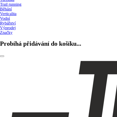
Trail running
Běhání
Verticalita
Vodní
Rybářství
Výprodej
Značky
Probíhá přidávání do košíku...