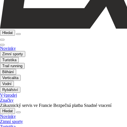
Hledat
Novinky
Zimní sporty
Turistika
Trail running
Běhání
Verticalita
Vodní
Rybářství
Výprodej
Značky
Zákaznický servis ve Francie
Bezpečná platba
Snadné vracení
Hledat
Novinky
Zimní sporty
Turistika