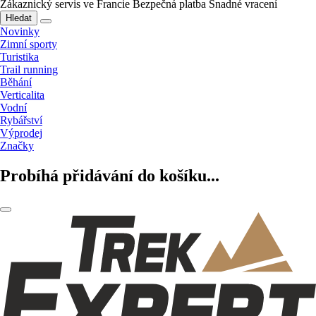
Zákaznický servis ve Francie
Bezpečná platba
Snadné vracení
Hledat
Novinky
Zimní sporty
Turistika
Trail running
Běhání
Verticalita
Vodní
Rybářství
Výprodej
Značky
Probíhá přidávání do košíku...