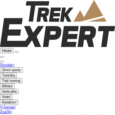
Hledat
Novinky
Zimní sporty
Turistika
Trail running
Běhání
Verticalita
Vodní
Rybářství
Výprodej
Značky