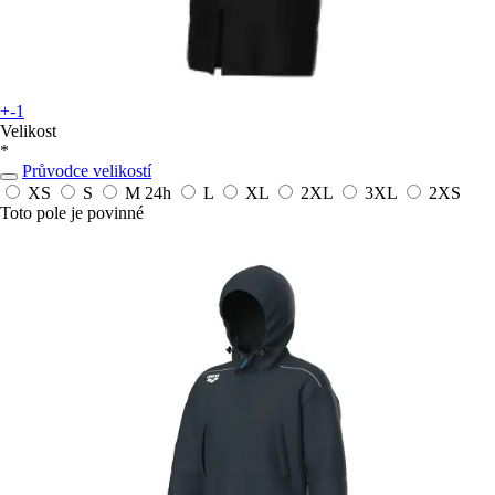
+-1
Velikost
*
Průvodce velikostí
XS
S
M
24h
L
XL
2XL
3XL
2XS
Toto pole je povinné