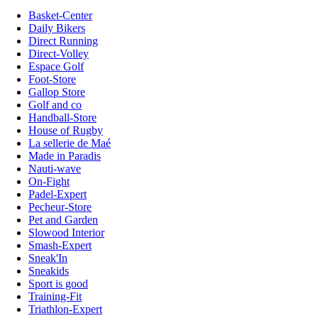
Basket-Center
Daily Bikers
Direct Running
Direct-Volley
Espace Golf
Foot-Store
Gallop Store
Golf and co
Handball-Store
House of Rugby
La sellerie de Maé
Made in Paradis
Nauti-wave
On-Fight
Padel-Expert
Pecheur-Store
Pet and Garden
Slowood Interior
Smash-Expert
Sneak'In
Sneakids
Sport is good
Training-Fit
Triathlon-Expert