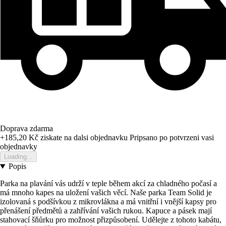
Doprava zdarma
+185,20 Kč
ziskate na dalsi objednavku
Pripsano po potvrzeni vasi
objednavky
Loading...
Popis
Parka na plavání vás udrží v teple během akcí za chladného počasí a
má mnoho kapes na uložení vašich věcí. Naše parka Team Solid je
izolovaná s podšívkou z mikrovlákna a má vnitřní i vnější kapsy pro
přenášení předmětů a zahřívání vašich rukou. Kapuce a pásek mají
stahovací šňůrku pro možnost přizpůsobení. Udělejte z tohoto kabátu,