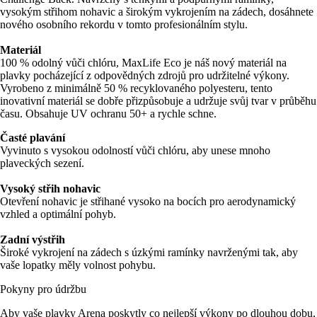
vysokým střihom nohavic a širokým vykrojením na zádech, dosáhnete
nového osobního rekordu v tomto profesionálním stylu.
Materiál
100 % odolný vůči chlóru, MaxLife Eco je náš nový materiál na
plavky pocházející z odpovědných zdrojů pro udržitelné výkony.
Vyrobeno z minimálně 50 % recyklovaného polyesteru, tento
inovativní materiál se dobře přizpůsobuje a udržuje svůj tvar v průběhu
času. Obsahuje UV ochranu 50+ a rychle schne.
Časté plavání
Vyvinuto s vysokou odolností vůči chlóru, aby unese mnoho
plaveckých sezení.
Vysoký střih nohavic
Otevření nohavic je střihané vysoko na bocích pro aerodynamický
vzhled a optimální pohyb.
Zadní výstřih
Široké vykrojení na zádech s úzkými ramínky navrženými tak, aby
vaše lopatky měly volnost pohybu.
Pokyny pro údržbu
Aby vaše plavky Arena poskytly co nejlepší výkony po dlouhou dobu,