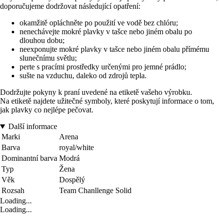
doporučujeme dodržovat následující opatření:
okamžitě opláchněte po použití ve vodě bez chlóru;
nenechávejte mokré plavky v tašce nebo jiném obalu po
dlouhou dobu;
neexponujte mokré plavky v tašce nebo jiném obalu přímému
slunečnímu světlu;
perte s pracími prostředky určenými pro jemné prádlo;
sušte na vzduchu, daleko od zdrojů tepla.
Dodržujte pokyny k praní uvedené na etiketě vašeho výrobku.
Na etiketě najdete užitečné symboly, které poskytují informace o tom,
jak plavky co nejlépe pečovat.
Další informace
Marki
Arena
Barva
royal/white
Dominantní barva
Modrá
Typ
Žena
Věk
Dospělý
Rozsah
Team Chanllenge Solid
Loading...
Loading...