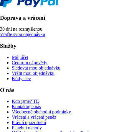
Doprava a vrácení
30 dní na rozmyšlenou
Vraťte svou objednávku
Služby
Můj účet
Centrum nápovědy
Sledovat mou objednávku
Vrátit mou objednávku
Kódy slev
O nás
Kdo jsme? TE
Kontaktujte nás
Všeobecné obchodní podmínky
Vrácení a vrácení peněz
Právní upozornění
Platební metody