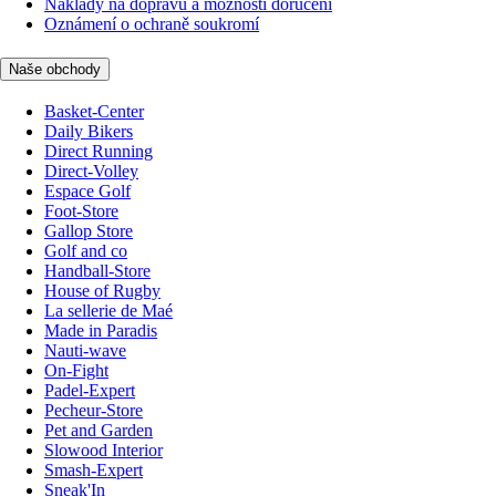
Náklady na dopravu a možnosti doručení
Oznámení o ochraně soukromí
Naše obchody
Basket-Center
Daily Bikers
Direct Running
Direct-Volley
Espace Golf
Foot-Store
Gallop Store
Golf and co
Handball-Store
House of Rugby
La sellerie de Maé
Made in Paradis
Nauti-wave
On-Fight
Padel-Expert
Pecheur-Store
Pet and Garden
Slowood Interior
Smash-Expert
Sneak'In