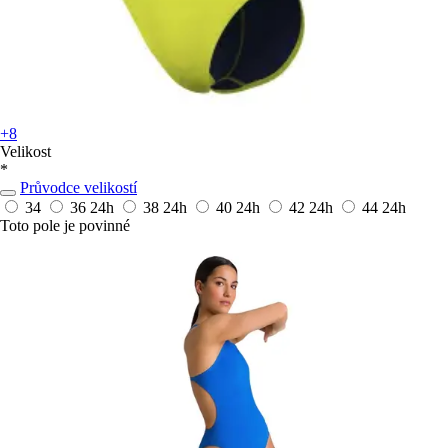
+8
Velikost
*
Průvodce velikostí
34
36
24h
38
24h
40
24h
42
24h
44
24h
Toto pole je povinné