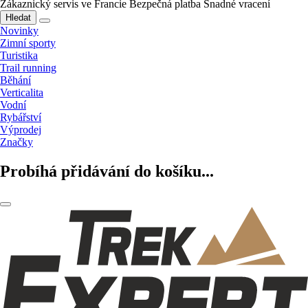
Zákaznický servis ve Francie
Bezpečná platba
Snadné vracení
Hledat
Novinky
Zimní sporty
Turistika
Trail running
Běhání
Verticalita
Vodní
Rybářství
Výprodej
Značky
Probíhá přidávání do košíku...