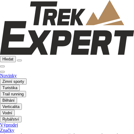
Hledat
Novinky
Zimní sporty
Turistika
Trail running
Běhání
Verticalita
Vodní
Rybářství
Výprodej
Značky