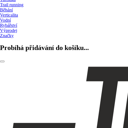
Trail running
Běhání
Verticalita
Vodní
Rybářství
Výprodej
Značky
Probíhá přidávání do košíku...