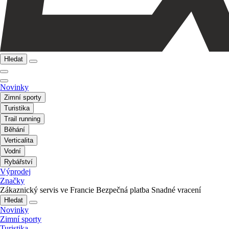
Hledat
Novinky
Zimní sporty
Turistika
Trail running
Běhání
Verticalita
Vodní
Rybářství
Výprodej
Značky
Zákaznický servis ve Francie
Bezpečná platba
Snadné vracení
Hledat
Novinky
Zimní sporty
Turistika