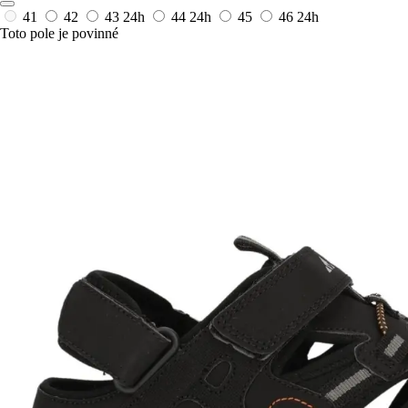
41
42
43
24h
44
24h
45
46
24h
Toto pole je povinné