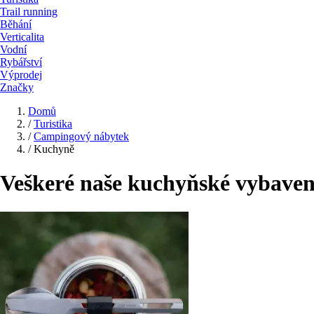
Trail running
Běhání
Verticalita
Vodní
Rybářství
Výprodej
Značky
Domů
/
Turistika
/
Campingový nábytek
/
Kuchyně
Veškeré naše kuchyňské vybaven