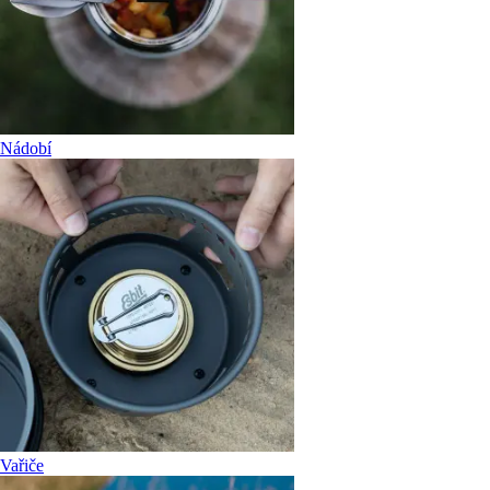
Nádobí
Vařiče