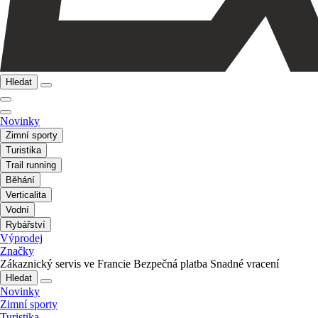
Hledat
Novinky
Zimní sporty
Turistika
Trail running
Běhání
Verticalita
Vodní
Rybářství
Výprodej
Značky
Zákaznický servis ve Francie
Bezpečná platba
Snadné vracení
Hledat
Novinky
Zimní sporty
Turistika