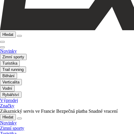
Hledat
Novinky
Zimní sporty
Turistika
Trail running
Běhání
Verticalita
Vodní
Rybářství
Výprodej
Značky
Zákaznický servis ve Francie
Bezpečná platba
Snadné vracení
Hledat
Novinky
Zimní sporty
Turistika