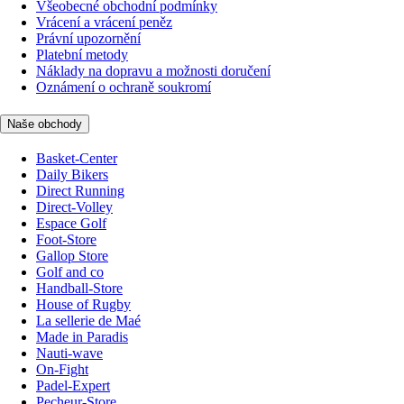
Všeobecné obchodní podmínky
Vrácení a vrácení peněz
Právní upozornění
Platební metody
Náklady na dopravu a možnosti doručení
Oznámení o ochraně soukromí
Naše obchody
Basket-Center
Daily Bikers
Direct Running
Direct-Volley
Espace Golf
Foot-Store
Gallop Store
Golf and co
Handball-Store
House of Rugby
La sellerie de Maé
Made in Paradis
Nauti-wave
On-Fight
Padel-Expert
Pecheur-Store