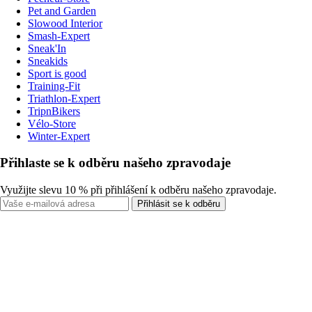
Pet and Garden
Slowood Interior
Smash-Expert
Sneak'In
Sneakids
Sport is good
Training-Fit
Triathlon-Expert
TripnBikers
Vélo-Store
Winter-Expert
Přihlaste se k odběru našeho zpravodaje
Využijte slevu 10 % při přihlášení k odběru našeho zpravodaje.
Přihlásit se k odběru