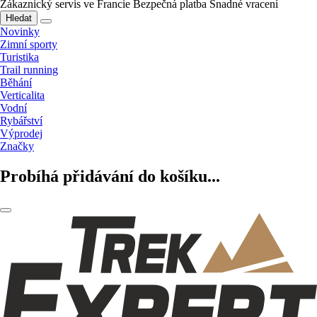
Zákaznický servis ve Francie
Bezpečná platba
Snadné vracení
Hledat
Novinky
Zimní sporty
Turistika
Trail running
Běhání
Verticalita
Vodní
Rybářství
Výprodej
Značky
Probíhá přidávání do košíku...