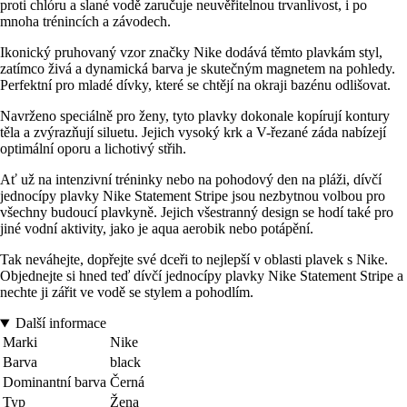
proti chlóru a slané vodě zaručuje neuvěřitelnou trvanlivost, i po
mnoha trénincích a závodech.
Ikonický pruhovaný vzor značky Nike dodává těmto plavkám styl,
zatímco živá a dynamická barva je skutečným magnetem na pohledy.
Perfektní pro mladé dívky, které se chtějí na okraji bazénu odlišovat.
Navrženo speciálně pro ženy, tyto plavky dokonale kopírují kontury
těla a zvýrazňují siluetu. Jejich vysoký krk a V-řezané záda nabízejí
optimální oporu a lichotivý střih.
Ať už na intenzivní tréninky nebo na pohodový den na pláži, dívčí
jednocípy plavky Nike Statement Stripe jsou nezbytnou volbou pro
všechny budoucí plavkyně. Jejich všestranný design se hodí také pro
jiné vodní aktivity, jako je aqua aerobik nebo potápění.
Tak neváhejte, dopřejte své dceři to nejlepší v oblasti plavek s Nike.
Objednejte si hned teď dívčí jednocípy plavky Nike Statement Stripe a
nechte ji zářit ve vodě se stylem a pohodlím.
Další informace
Marki
Nike
Barva
black
Dominantní barva
Černá
Typ
Žena