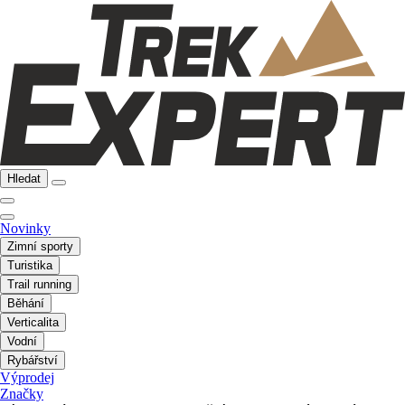
Hledat
Novinky
Zimní sporty
Turistika
Trail running
Běhání
Verticalita
Vodní
Rybářství
Výprodej
Značky