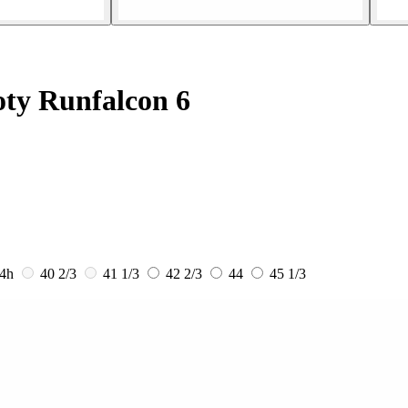
ty Runfalcon 6
4h
40 2/3
41 1/3
42 2/3
44
45 1/3