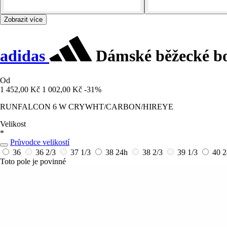
Zobrazit více
adidas
Dámské běžecké bo
Od
1 452,00 Kč
1 002,00 Kč
-31%
RUNFALCON 6 W CRYWHT/CARBON/HIREYE
Velikost
*
Průvodce velikostí
36
36 2/3
37 1/3
38
24h
38 2/3
39 1/3
40
2
Toto pole je povinné