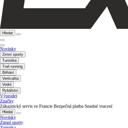
Hledat
Novinky
Zimní sporty
Turistika
Trail running
Běhání
Verticalita
Vodní
Rybářství
Výprodej
Značky
Zákaznický servis ve Francie
Bezpečná platba
Snadné vracení
Hledat
Novinky
Zimní sporty
Turistika