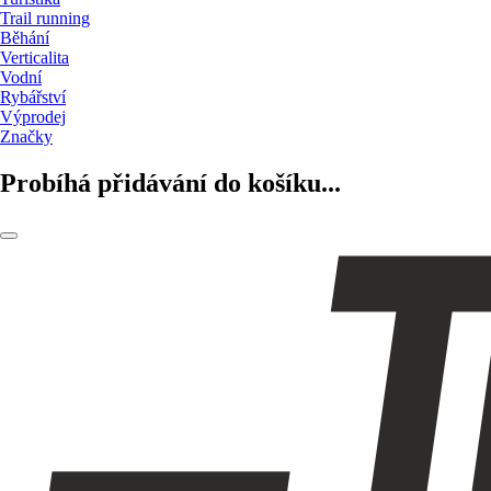
Trail running
Běhání
Verticalita
Vodní
Rybářství
Výprodej
Značky
Probíhá přidávání do košíku...