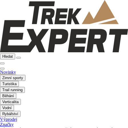
Hledat
Novinky
Zimní sporty
Turistika
Trail running
Běhání
Verticalita
Vodní
Rybářství
Výprodej
Značky