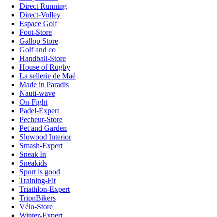
Direct Running
Direct-Volley
Espace Golf
Foot-Store
Gallop Store
Golf and co
Handball-Store
House of Rugby
La sellerie de Maé
Made in Paradis
Nauti-wave
On-Fight
Padel-Expert
Pecheur-Store
Pet and Garden
Slowood Interior
Smash-Expert
Sneak'In
Sneakids
Sport is good
Training-Fit
Triathlon-Expert
TripnBikers
Vélo-Store
Winter-Expert