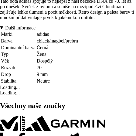
Tato bota adidas spojuje to nejlepší z naší běžecké DNA ze 70. let až
po dnešek. Svršek z nylonu a semiše na mezipodešvi Cloudfoam
zajišťuje lehké tlumení a pocit měkkosti. Retro design a paleta barev ti
umožní přidat vintage prvek k jakémukoli outfitu.
Další informace
Marki
adidas
Barva
cblack/magbei/prebrn
Dominantní barva
Černá
Typ
Žena
Věk
Dospělý
Rozsah
70
Drop
9 mm
Stabilita
Neutre
Loading...
Loading...
Všechny naše značky