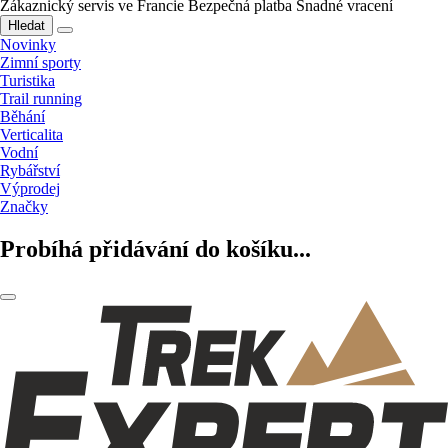
Zákaznický servis ve Francie
Bezpečná platba
Snadné vracení
Hledat
Novinky
Zimní sporty
Turistika
Trail running
Běhání
Verticalita
Vodní
Rybářství
Výprodej
Značky
Probíhá přidávání do košíku...