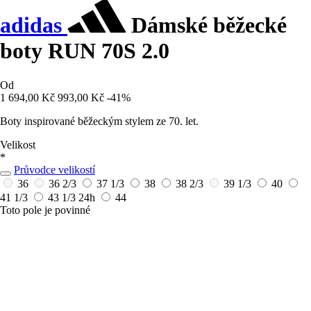
adidas
Dámské běžecké
boty RUN 70S 2.0
Od
1 694,00 Kč
993,00 Kč
-41%
Boty inspirované běžeckým stylem ze 70. let.
Velikost
*
Průvodce velikostí
36
36 2/3
37 1/3
38
38 2/3
39 1/3
40
41 1/3
43 1/3
24h
44
Toto pole je povinné