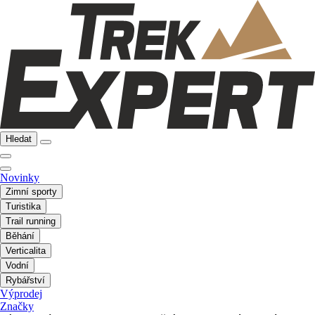
Hledat
Novinky
Zimní sporty
Turistika
Trail running
Běhání
Verticalita
Vodní
Rybářství
Výprodej
Značky