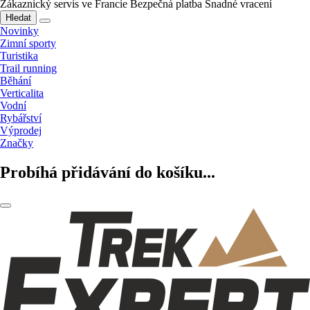
Zákaznický servis ve Francie
Bezpečná platba
Snadné vracení
Hledat
Novinky
Zimní sporty
Turistika
Trail running
Běhání
Verticalita
Vodní
Rybářství
Výprodej
Značky
Probíhá přidávání do košíku...