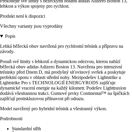
Překonejte své limity s běžeckými botami adidas Adizero Boston 13,
lehkost a výkon spojeny pro rychlost.
Produkt není k dispozici
Všechny varianty jsou vyprodány
Popis
Lehká běžecká obuv navržená pro rychlostní trénink a přípravu na
závody.
Posuň své limity s lehkostí a dynamickou odezvou, kterou nabízí
běžecká obuv adidas Adizero Boston 13. Navržena pro intenzivní
tréninky před Dnem D, má prodyšný síťovinový svršek a poskytuje
perfektní oporu v oblasti střední nohy. Mezipodešev Lightstrike a
Lightstrike Pro s TECHNOLOGIÍ ENERGYRODS zajišťuje
dynamické vracení energie na každý kilometr. Podešev Lighttraxion
dodává všestrannou trakci. Gumové prvky Continental™ na špičkách
zajišťují protiskluzovou přilnavost při odrazu.
Model navržený pro hybridní trénink a všestranný výkon.
Podrobnosti
Standardní střih