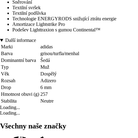
Šněrování
Textilní svršek
Textilní podšívka
Technologie ENERGYRODS snižující ztrátu energie
Amortizace Lightstrike Pro
Podešev Lighttraxion s gumou Continental™
Další informace
Marki
adidas
Barva
grisou/turfla/menhal
Dominantní barva
Šedá
Typ
Muž
Věk
Dospělý
Rozsah
Adizero
Drop
6 mm
Hmotnost obuvi (g)
257
Stabilita
Neutre
Loading...
Loading...
Všechny naše značky