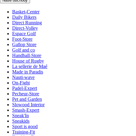
Naše obchody
Basket-Center
Daily Bikers
Direct Running
Direct-Volley
Espace Golf
Foot-Store
Gallop Store
Golf and co
Handball-Store
House of Rugby
La sellerie de Maé
Made in Paradis
Nauti-wave
On-Fight
Padel-Expert
Pecheur-Store
Pet and Garden
Slowood Interior
Smash-Expert
Sneak'In
Sneakids
Sport is good
Training-Fit