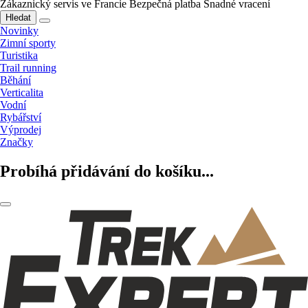
Zákaznický servis ve Francie
Bezpečná platba
Snadné vracení
Hledat
Novinky
Zimní sporty
Turistika
Trail running
Běhání
Verticalita
Vodní
Rybářství
Výprodej
Značky
Probíhá přidávání do košíku...