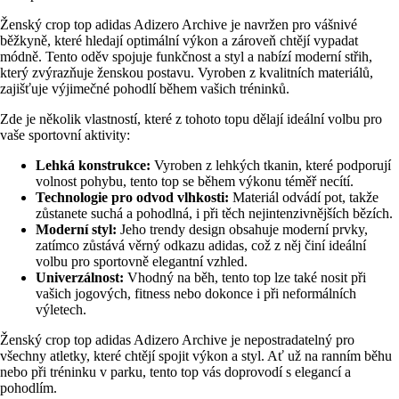
Ženský crop top adidas Adizero Archive je navržen pro vášnivé
běžkyně, které hledají optimální výkon a zároveň chtějí vypadat
módně. Tento oděv spojuje funkčnost a styl a nabízí moderní střih,
který zvýrazňuje ženskou postavu. Vyroben z kvalitních materiálů,
zajišťuje výjimečné pohodlí během vašich tréninků.
Zde je několik vlastností, které z tohoto topu dělají ideální volbu pro
vaše sportovní aktivity:
Lehká konstrukce:
Vyroben z lehkých tkanin, které podporují
volnost pohybu, tento top se během výkonu téměř necítí.
Technologie pro odvod vlhkosti:
Materiál odvádí pot, takže
zůstanete suchá a pohodlná, i při těch nejintenzivnějších bězích.
Moderní styl:
Jeho trendy design obsahuje moderní prvky,
zatímco zůstává věrný odkazu adidas, což z něj činí ideální
volbu pro sportovně elegantní vzhled.
Univerzálnost:
Vhodný na běh, tento top lze také nosit při
vašich jogových, fitness nebo dokonce i při neformálních
výletech.
Ženský crop top adidas Adizero Archive je nepostradatelný pro
všechny atletky, které chtějí spojit výkon a styl. Ať už na ranním běhu
nebo při tréninku v parku, tento top vás doprovodí s elegancí a
pohodlím.