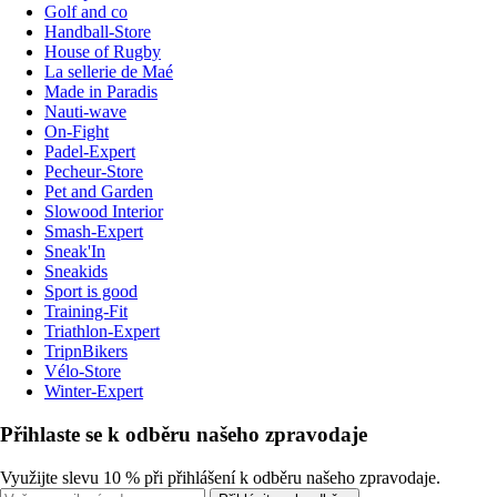
Golf and co
Handball-Store
House of Rugby
La sellerie de Maé
Made in Paradis
Nauti-wave
On-Fight
Padel-Expert
Pecheur-Store
Pet and Garden
Slowood Interior
Smash-Expert
Sneak'In
Sneakids
Sport is good
Training-Fit
Triathlon-Expert
TripnBikers
Vélo-Store
Winter-Expert
Přihlaste se k odběru našeho zpravodaje
Využijte slevu 10 % při přihlášení k odběru našeho zpravodaje.