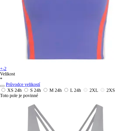
+-2
Velikost
*
Průvodce velikostí
XS
24h
S
24h
M
24h
L
24h
2XL
2XS
Toto pole je povinné