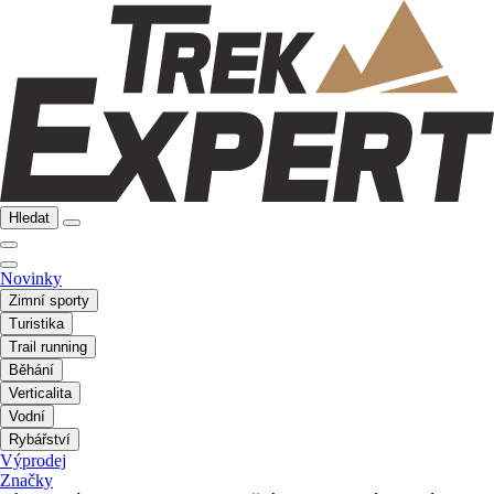
Hledat
Novinky
Zimní sporty
Turistika
Trail running
Běhání
Verticalita
Vodní
Rybářství
Výprodej
Značky