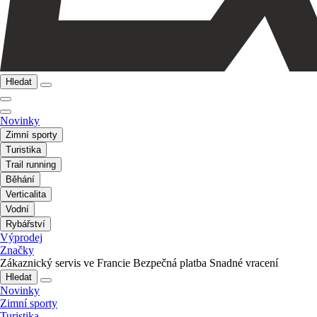
Hledat
Novinky
Zimní sporty
Turistika
Trail running
Běhání
Verticalita
Vodní
Rybářství
Výprodej
Značky
Zákaznický servis ve Francie
Bezpečná platba
Snadné vracení
Hledat
Novinky
Zimní sporty
Turistika