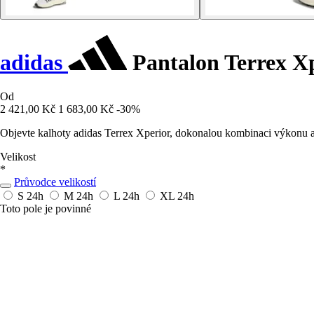
adidas
Pantalon Terrex X
Od
2 421,00 Kč
1 683,00 Kč
-30%
Objevte kalhoty adidas Terrex Xperior, dokonalou kombinaci výkonu a
Velikost
*
Průvodce velikostí
S
24h
M
24h
L
24h
XL
24h
Toto pole je povinné