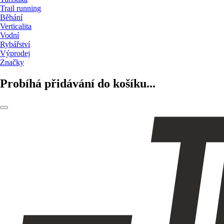
Trail running
Běhání
Verticalita
Vodní
Rybářství
Výprodej
Značky
Probíhá přidávání do košíku...