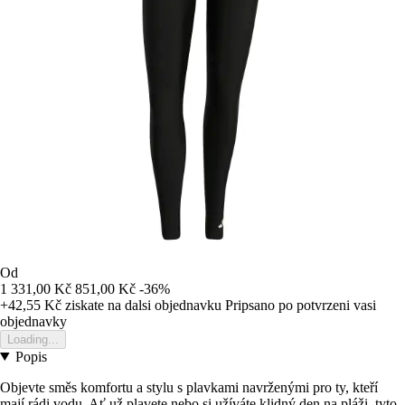
Od
1 331,00 Kč
851,00 Kč
-36%
+42,55 Kč
ziskate na dalsi objednavku
Pripsano po potvrzeni vasi
objednavky
Loading...
Popis
Objevte směs komfortu a stylu s plavkami navrženými pro ty, kteří
mají rádi vodu. Ať už plavete nebo si užíváte klidný den na pláži, tyto