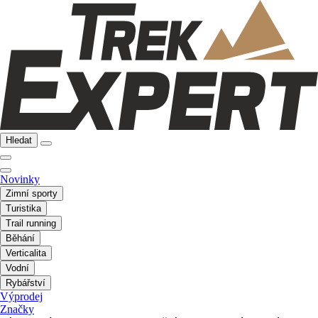
Hledat
Novinky
Zimní sporty
Turistika
Trail running
Běhání
Verticalita
Vodní
Rybářství
Výprodej
Značky