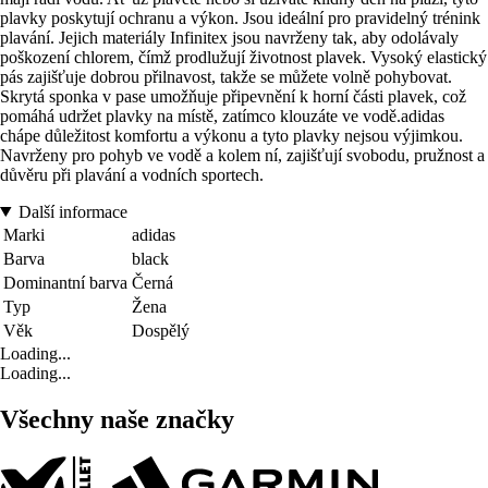
plavky poskytují ochranu a výkon. Jsou ideální pro pravidelný trénink
plavání. Jejich materiály Infinitex jsou navrženy tak, aby odolávaly
poškození chlorem, čímž prodlužují životnost plavek. Vysoký elastický
pás zajišťuje dobrou přilnavost, takže se můžete volně pohybovat.
Skrytá sponka v pase umožňuje připevnění k horní části plavek, což
pomáhá udržet plavky na místě, zatímco klouzáte ve vodě.adidas
chápe důležitost komfortu a výkonu a tyto plavky nejsou výjimkou.
Navrženy pro pohyb ve vodě a kolem ní, zajišťují svobodu, pružnost a
důvěru při plavání a vodních sportech.
Další informace
Marki
adidas
Barva
black
Dominantní barva
Černá
Typ
Žena
Věk
Dospělý
Loading...
Loading...
Všechny naše značky