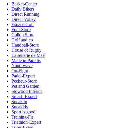
Basket-Center
Daily Bikers
Direct Running
Direct-Volley
Espace Golf
Foot-Store
Gallop Store
Golf and co
Handball-Store
House of Rugby
La sellerie de Maé
Made in Paradis
Nauti-wave
On-Fight
Padel-Expert
Pecheur-Store
Pet and Garden
Slowood Interior
Smash-Expert
Sneak'In
Sneakids
Sport is good
Training-Fit
Triathlon-Expert
TripnBikers