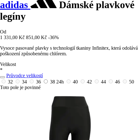
adidas
Dámské plavkové
legíny
Od
1 331,00 Kč
851,00 Kč
-36%
Vysoce pasované plavky s technologií tkaniny Infinitex, která odolává
poškození způsobenému chlórem.
Velikost
*
Průvodce velikostí
32
34
36
38
24h
40
42
44
46
50
Toto pole je povinné