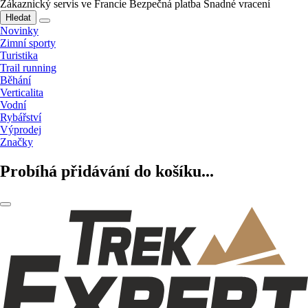
Zákaznický servis ve Francie
Bezpečná platba
Snadné vracení
Hledat
Novinky
Zimní sporty
Turistika
Trail running
Běhání
Verticalita
Vodní
Rybářství
Výprodej
Značky
Probíhá přidávání do košíku...