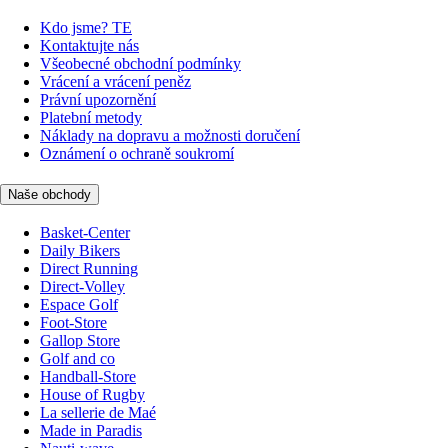
Kdo jsme? TE
Kontaktujte nás
Všeobecné obchodní podmínky
Vrácení a vrácení peněz
Právní upozornění
Platební metody
Náklady na dopravu a možnosti doručení
Oznámení o ochraně soukromí
Naše obchody
Basket-Center
Daily Bikers
Direct Running
Direct-Volley
Espace Golf
Foot-Store
Gallop Store
Golf and co
Handball-Store
House of Rugby
La sellerie de Maé
Made in Paradis