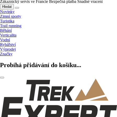
Zákaznický servis ve Francie
Bezpečná platba
Snadné vracení
Hledat
Novinky
Zimní sporty
Turistika
Trail running
Běhání
Verticalita
Vodní
Rybářství
Výprodej
Značky
Probíhá přidávání do košíku...