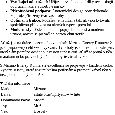
Vynikající odpružení:
Užijte si trvalé pohodlí díky technologii
odpružení, která absorbuje nárazy.
Přizpůsobená podpora:
Anatomický design boty dokonale
kopíruje přirozený tvar vaší nohy.
Optimální trakce:
Podešev je navržena tak, aby poskytovala
spolehlivou přilnavost na různých typech povrchů.
Moderní styl:
Estetika, která spojuje funkčnost a moderní
vzhled, abyste se při vašich bězích cítili dobře.
Ať už jste na dráze, stezce nebo ve městě, Mizuno Enerzy Runnerz 2
jsou připraveny čelit všem výzvám. Tyto boty jsou ideálním nástrojem,
který vám pomůže dosáhnout vašich fitness cílů, ať už se jedná o běh
maratonu nebo pravidelný trénink, abyste zůstali v kondici.
S Mizuno Enerzy Runnerz 2 excellence se projevuje v každém kroku.
Vyberte si boty, které rozumí vašim potřebám a promění každý běh v
nezapomenutelný okamžik.
Další informace
Marki
Mizuno
Barva
estate blue/lightyellow/white
Dominantní barva
Modrá
Typ
Muž
Věk
Dospělý