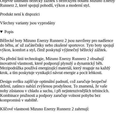
Objevte ultimátní běžecký zážitek s běžeckými botami Mizuno Enerzy
Runnerz 2, které spojují pohodlí, výkon a moderní styl.
Produkt není k dispozici
Všechny varianty jsou vyprodány
Popis
Běžecké boty Mizuno Enerzy Runnerz 2 jsou navrženy pro nadšence
do běhu, ať už začátečníky nebo zkušené sportovce. Tyto boty spojují
výkon, komfort a styl, čímž poskytují výjimečný běžecký zážitek.
Na přední linii technologie, Mizuno Enerzy Runnerz 2 obsahují
inovativní vlastnosti, které podporují plynulý a dynamický běh.
Mezipodrážka používá energizující materiál, který reaguje na každý
krok, a tím poskytuje vynikající návrat energie a pocit lehkosti.
Design svršku zajišťuje optimální padnutí, což zaručuje bezpečné
držení, zatímco nabízí zvýšenou prodyšnost. To znamená, že vaše
nohy zůstanou v chladu a suchu, i při nejintenzivnějších trénincích.
Kombinace pružnosti a podpory zaručuje volnost pohybu bez
kompromisů v stabilitě.
Klíčové vlastnosti Mizuno Enerzy Runnerz 2 zahrnují: