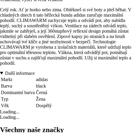
Celý rok. Ať je horko nebo zima. Oblékneš si své boty a jdeš běhat. V
chladných dnech ti tato běžecká bunda adidas zaručuje maximální
pohodlí. CLIMAWARM zachycuje teplo a odvádí pot, aby nabídla
teplý, suchý a soustředěný výkon. Ventilace na zádech odvádí teplo,
jakmile se zahřeješ, a její 360stupňový reflexní design pomáhá zůstat
viditelný při slabém osvětlení. Zipové kapsy po stranách a na hrudi
uchovávají tvé klíče a jiné nezbytnosti v bezpečí. Technologie
CLIMAWARM je vyrobena z izolačních materiálů, které udržují teplo
pro optimální tělesnou teplotu. Vlákna, která odvádějí pot, pomáhají
zůstat v suchu a zajišťují maximální pohodlí. Užij si maximální teplo a
pohodlí.
Další informace
Marki
adidas
Barva
black
Dominantní barva
Černá
Typ
Žena
Věk
Dospělý
Loading...
Loading...
Všechny naše značky