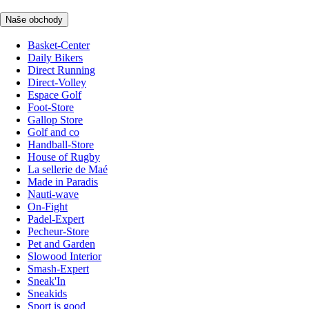
Naše obchody
Basket-Center
Daily Bikers
Direct Running
Direct-Volley
Espace Golf
Foot-Store
Gallop Store
Golf and co
Handball-Store
House of Rugby
La sellerie de Maé
Made in Paradis
Nauti-wave
On-Fight
Padel-Expert
Pecheur-Store
Pet and Garden
Slowood Interior
Smash-Expert
Sneak'In
Sneakids
Sport is good