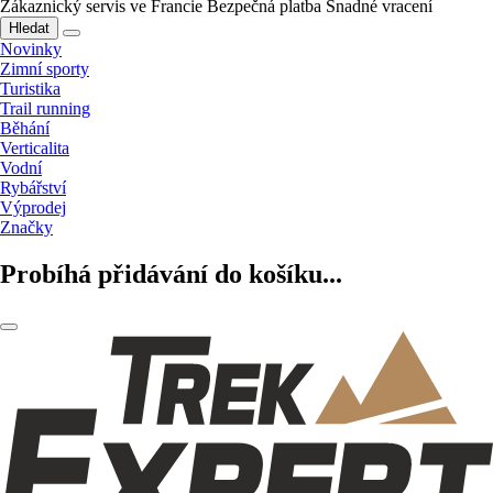
Zákaznický servis ve Francie
Bezpečná platba
Snadné vracení
Hledat
Novinky
Zimní sporty
Turistika
Trail running
Běhání
Verticalita
Vodní
Rybářství
Výprodej
Značky
Probíhá přidávání do košíku...