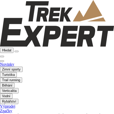
Hledat
Novinky
Zimní sporty
Turistika
Trail running
Běhání
Verticalita
Vodní
Rybářství
Výprodej
Značky