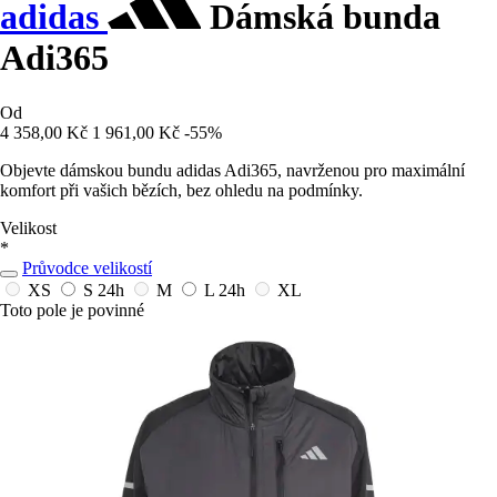
adidas
Dámská bunda
Adi365
Od
4 358,00 Kč
1 961,00 Kč
-55%
Objevte dámskou bundu adidas Adi365, navrženou pro maximální
komfort při vašich bězích, bez ohledu na podmínky.
Velikost
*
Průvodce velikostí
XS
S
24h
M
L
24h
XL
Toto pole je povinné