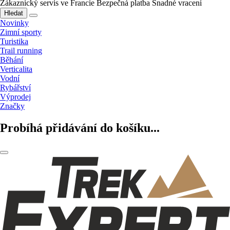
Zákaznický servis ve Francie
Bezpečná platba
Snadné vracení
Hledat
Novinky
Zimní sporty
Turistika
Trail running
Běhání
Verticalita
Vodní
Rybářství
Výprodej
Značky
Probíhá přidávání do košíku...