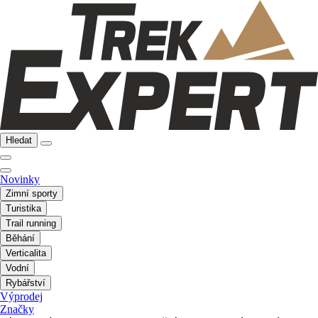
Hledat
Novinky
Zimní sporty
Turistika
Trail running
Běhání
Verticalita
Vodní
Rybářství
Výprodej
Značky