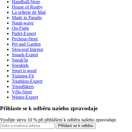
Handball-Store
House of Rugby
La sellerie de Maé
Made in Paradis
Nauti-wave
On-Fight
Padel-Expert
Pecheur-Store
Pet and Garden
Slowood Interior
Smash-Expert
Sneak'In
Sneakids
Sport is good
Training-Fit
Triathlon-Expert
TripnBikers
Vélo-Store
Winter-Expert
Přihlaste se k odběru našeho zpravodaje
Využijte slevu 10 % při přihlášení k odběru našeho zpravodaje.
Přihlásit se k odběru