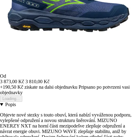
Od
3 873,00 Kč
3 810,00 Kč
+190,50 Kč
ziskate na dalsi objednavku
Pripsano po potvrzeni vasi
objednavky
Loading...
Popis
Objevte nové stezky s touto obuví, která nabízí vyváženou podporu,
vylepšené odpružení a novou strukturu šněrování. MIZUNO
ENERZY NXT na horní části mezipodešve zlepšuje odpružení a
návrat energie obuvi. MIZUNO WAVE zlepšuje stabilitu, aniž by
obětovala odpružení. Design šněrování kolem střední části nohy