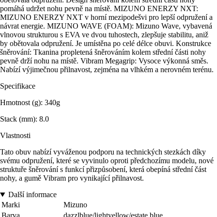
pomáhá udržet nohu pevně na místě. MIZUNO ENERZY NXT:
MIZUNO ENERZY NXT v horní mezipodešvi pro lepší odpružení a
návrat energie. MIZUNO WAVE (FOAM): Mizuno Wave, vybavená
vlnovou strukturou s EVA ve dvou tuhostech, zlepšuje stabilitu, aniž
by obětovala odpružení. Je umístěna po celé délce obuvi. Konstrukce
šněrování: Tkanina propletená šněrováním kolem střední části nohy
pevně drží nohu na místě. Vibram Megagrip: Vysoce výkonná směs.
Nabízí výjimečnou přilnavost, zejména na vlhkém a nerovném terénu.
Specifikace
Hmotnost (g): 340g
Stack (mm): 8.0
Vlastnosti
Tato obuv nabízí vyváženou podporu na technických stezkách díky
svému odpružení, které se vyvinulo oproti předchozímu modelu, nové
struktuře šněrování s funkcí přizpůsobení, která obepíná střední část
nohy, a gumě Vibram pro vynikající přilnavost.
Další informace
Marki
Mizuno
Barva
dazzlblue/lightyellow/estate blue