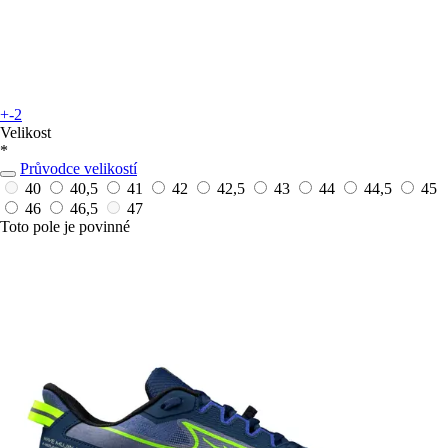
+-2
Velikost
*
Průvodce velikostí
40
40,5
41
42
42,5
43
44
44,5
45
46
46,5
47
Toto pole je povinné