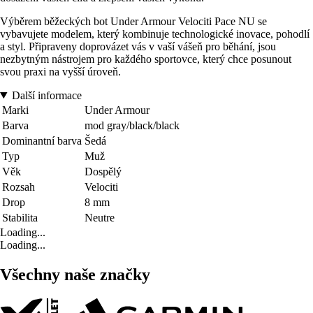
Výběrem běžeckých bot Under Armour Velociti Pace NU se
vybavujete modelem, který kombinuje technologické inovace, pohodlí
a styl. Připraveny doprovázet vás v vaší vášeň pro běhání, jsou
nezbytným nástrojem pro každého sportovce, který chce posunout
svou praxi na vyšší úroveň.
Další informace
Marki
Under Armour
Barva
mod gray/black/black
Dominantní barva
Šedá
Typ
Muž
Věk
Dospělý
Rozsah
Velociti
Drop
8 mm
Stabilita
Neutre
Loading...
Loading...
Všechny naše značky