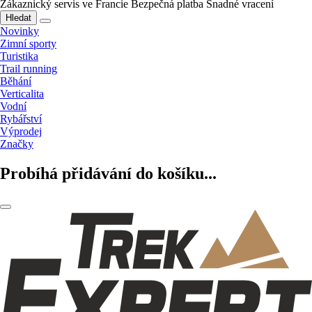
Zákaznický servis ve Francie
Bezpečná platba
Snadné vracení
Hledat
Novinky
Zimní sporty
Turistika
Trail running
Běhání
Verticalita
Vodní
Rybářství
Výprodej
Značky
Probíhá přidávání do košíku...