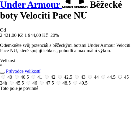
Under Armour
Běžecké
boty Velociti Pace NU
Od
2 421,00 Kč
1 944,00 Kč
-20%
Odemkněte svůj potenciál s běžeckými botami Under Armour Velociti
Pace NU, které spojují lehkost, pohodlí a maximální výkon.
Velikost
*
Průvodce velikostí
40
40,5
41
42
42,5
43
44
44,5
45
24h
45,5
46
47,5
48,5
49,5
Toto pole je povinné