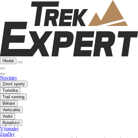
Hledat
Novinky
Zimní sporty
Turistika
Trail running
Běhání
Verticalita
Vodní
Rybářství
Výprodej
Značky