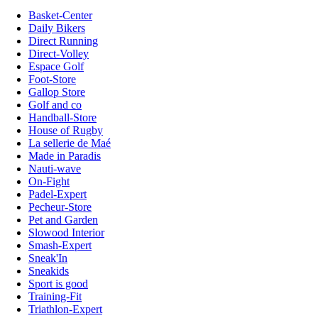
Basket-Center
Daily Bikers
Direct Running
Direct-Volley
Espace Golf
Foot-Store
Gallop Store
Golf and co
Handball-Store
House of Rugby
La sellerie de Maé
Made in Paradis
Nauti-wave
On-Fight
Padel-Expert
Pecheur-Store
Pet and Garden
Slowood Interior
Smash-Expert
Sneak'In
Sneakids
Sport is good
Training-Fit
Triathlon-Expert