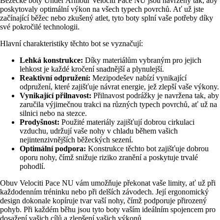
Běžecké boty Under Armour Velociti Pace NU jsou navrženy tak, aby
poskytovaly optimální výkon na všech typech povrchů. Ať už jste
začínající běžec nebo zkušený atlet, tyto boty splní vaše potřeby díky
své pokročilé technologii.
Hlavní charakteristiky těchto bot se vyznačují:
Lehká konstrukce:
Díky materiálům vybraným pro jejich
lehkost je každé kročení snadnější a plynulejší.
Reaktivní odpružení:
Mezipodešev nabízí vynikající
odpružení, které zajišťuje návrat energie, jež zlepší vaše výkony.
Vynikající přilnavost:
Přilnavost podrážky je navržena tak, aby
zaručila výjimečnou trakci na různých typech povrchů, ať už na
silnici nebo na stezce.
Prodyšnost:
Použité materiály zajišťují dobrou cirkulaci
vzduchu, udržují vaše nohy v chladu během vašich
nejintenzivnějších běžeckých sezení.
Optimální podpora:
Konstrukce těchto bot zajišťuje dobrou
oporu nohy, čímž snižuje riziko zranění a poskytuje trvalé
pohodlí.
Obuv Velociti Pace NU vám umožňuje překonat vaše limity, ať už při
každodenním tréninku nebo při delších závodech. Její ergonomický
design dokonale kopíruje tvar vaší nohy, čímž podporuje přirozený
pohyb. Při každém běhu jsou tyto boty vaším ideálním spojencem pro
dosažení vašich cílů a zlepšení vašich výkonů.