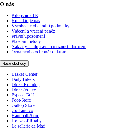
O nás
Kdo jsme? TE
Kontaktujte nás
Všeobecné obchodní podmínky
Vrácení a vrácení peněz
Právní upozornění
Platební metody
Náklady na dopravu a možnosti doručení
Oznámení o ochraně soukromí
Naše obchody
Basket-Center
Daily Bikers
Direct Running
Direct-Volley
Espace Golf
Foot-Store
Gallop Store
Golf and co
Handball-Store
House of Rugby
La sellerie de Maé