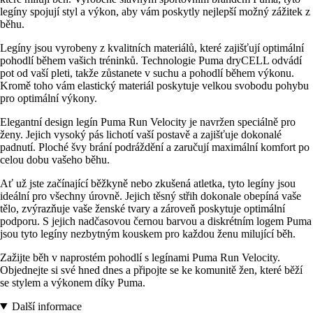
legíny spojují styl a výkon, aby vám poskytly nejlepší možný zážitek z
běhu.
Legíny jsou vyrobeny z kvalitních materiálů, které zajišťují optimální
pohodlí během vašich tréninků. Technologie Puma dryCELL odvádí
pot od vaší pleti, takže zůstanete v suchu a pohodlí během výkonu.
Kromě toho vám elastický materiál poskytuje velkou svobodu pohybu
pro optimální výkony.
Elegantní design legín Puma Run Velocity je navržen speciálně pro
ženy. Jejich vysoký pás lichotí vaší postavě a zajišťuje dokonalé
padnutí. Ploché švy brání podráždění a zaručují maximální komfort po
celou dobu vašeho běhu.
Ať už jste začínající běžkyně nebo zkušená atletka, tyto legíny jsou
ideální pro všechny úrovně. Jejich těsný střih dokonale obepíná vaše
tělo, zvýrazňuje vaše ženské tvary a zároveň poskytuje optimální
podporu. S jejich nadčasovou černou barvou a diskrétním logem Puma
jsou tyto legíny nezbytným kouskem pro každou ženu milující běh.
Zažijte běh v naprostém pohodlí s legínami Puma Run Velocity.
Objednejte si své hned dnes a připojte se ke komunitě žen, které běží
se stylem a výkonem díky Puma.
Další informace