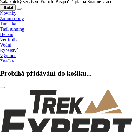
Zákaznický servis ve Francie
Bezpečná platba
Snadné vracení
Hledat
Novinky
Zimní sporty
Turistika
Trail running
Běhání
Verticalita
Vodní
Rybářství
Výprodej
Značky
Probíhá přidávání do košíku...