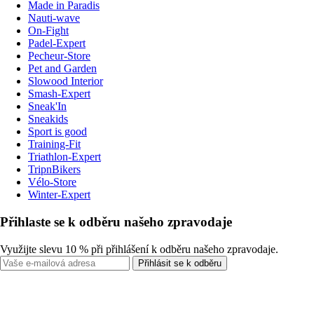
Made in Paradis
Nauti-wave
On-Fight
Padel-Expert
Pecheur-Store
Pet and Garden
Slowood Interior
Smash-Expert
Sneak'In
Sneakids
Sport is good
Training-Fit
Triathlon-Expert
TripnBikers
Vélo-Store
Winter-Expert
Přihlaste se k odběru našeho zpravodaje
Využijte slevu 10 % při přihlášení k odběru našeho zpravodaje.
Přihlásit se k odběru