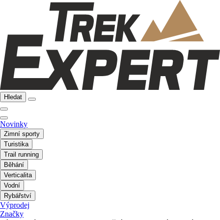
Hledat
Novinky
Zimní sporty
Turistika
Trail running
Běhání
Verticalita
Vodní
Rybářství
Výprodej
Značky