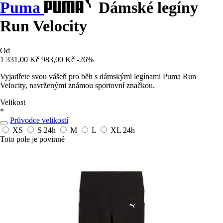
Puma
Dámské legíny
Run Velocity
Od
1 331,00 Kč
983,00 Kč
-26%
Vyjadřete svou vášeň pro běh s dámskými legínami Puma Run
Velocity, navrženými známou sportovní značkou.
Velikost
*
Průvodce velikostí
XS
S
24h
M
L
XL
24h
Toto pole je povinné