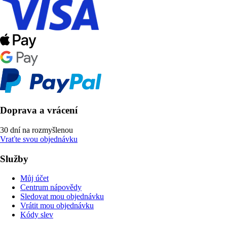
Doprava a vrácení
30 dní na rozmyšlenou
Vraťte svou objednávku
Služby
Můj účet
Centrum nápovědy
Sledovat mou objednávku
Vrátit mou objednávku
Kódy slev