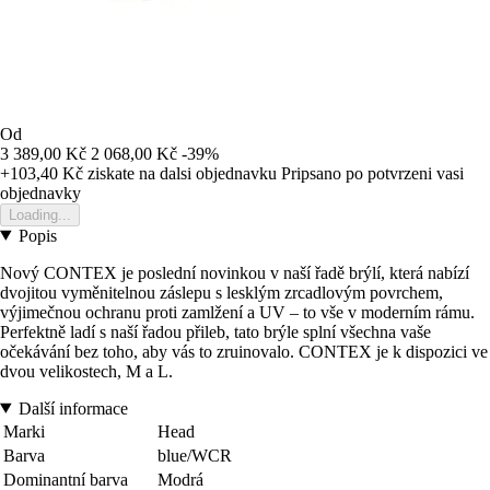
Od
3 389,00 Kč
2 068,00 Kč
-39%
+103,40 Kč
ziskate na dalsi objednavku
Pripsano po potvrzeni vasi
objednavky
Loading...
Popis
Nový CONTEX je poslední novinkou v naší řadě brýlí, která nabízí
dvojitou vyměnitelnou záslepu s lesklým zrcadlovým povrchem,
výjimečnou ochranu proti zamlžení a UV – to vše v moderním rámu.
Perfektně ladí s naší řadou přileb, tato brýle splní všechna vaše
očekávání bez toho, aby vás to zruinovalo. CONTEX je k dispozici ve
dvou velikostech, M a L.
Další informace
Marki
Head
Barva
blue/WCR
Dominantní barva
Modrá