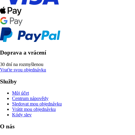
Doprava a vrácení
30 dní na rozmyšlenou
Vraťte svou objednávku
Služby
Můj účet
Centrum nápovědy
Sledovat mou objednávku
Vrátit mou objednávku
Kódy slev
O nás