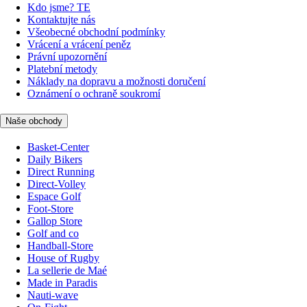
Kdo jsme? TE
Kontaktujte nás
Všeobecné obchodní podmínky
Vrácení a vrácení peněz
Právní upozornění
Platební metody
Náklady na dopravu a možnosti doručení
Oznámení o ochraně soukromí
Naše obchody
Basket-Center
Daily Bikers
Direct Running
Direct-Volley
Espace Golf
Foot-Store
Gallop Store
Golf and co
Handball-Store
House of Rugby
La sellerie de Maé
Made in Paradis
Nauti-wave