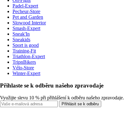
On-Fight
Padel-Expert
Pecheur-Store
Pet and Garden
Slowood Interior
Smash-Expert
Sneak'In
Sneakids
Sport is good
Training-Fit
Triathlon-Expert
TripnBikers
Vélo-Store
Winter-Expert
Přihlaste se k odběru našeho zpravodaje
Využijte slevu 10 % při přihlášení k odběru našeho zpravodaje.
Přihlásit se k odběru