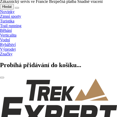
Zákaznický servis ve Francie
Bezpečná platba
Snadné vracení
Hledat
Novinky
Zimní sporty
Turistika
Trail running
Běhání
Verticalita
Vodní
Rybářství
Výprodej
Značky
Probíhá přidávání do košíku...