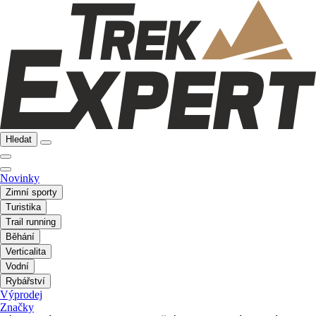
Hledat
Novinky
Zimní sporty
Turistika
Trail running
Běhání
Verticalita
Vodní
Rybářství
Výprodej
Značky