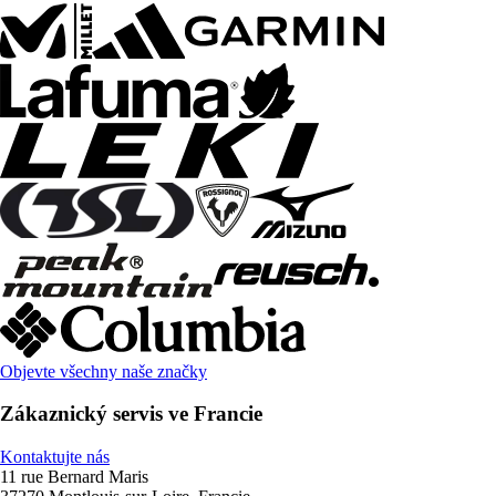
Objevte všechny naše značky
Zákaznický servis ve Francie
Kontaktujte nás
11 rue Bernard Maris