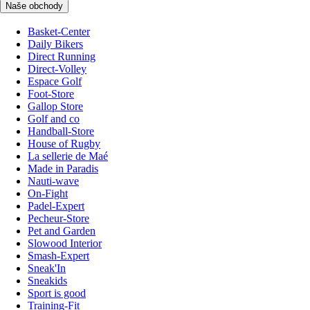
Naše obchody
Basket-Center
Daily Bikers
Direct Running
Direct-Volley
Espace Golf
Foot-Store
Gallop Store
Golf and co
Handball-Store
House of Rugby
La sellerie de Maé
Made in Paradis
Nauti-wave
On-Fight
Padel-Expert
Pecheur-Store
Pet and Garden
Slowood Interior
Smash-Expert
Sneak'In
Sneakids
Sport is good
Training-Fit