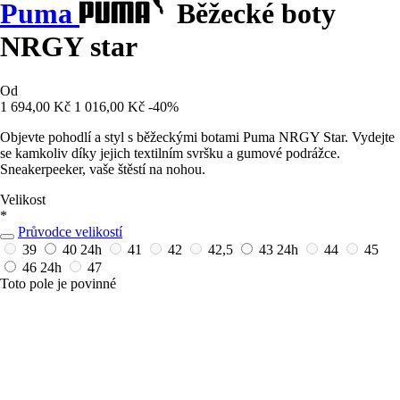
Puma
Běžecké boty
NRGY star
Od
1 694,00 Kč
1 016,00 Kč
-40%
Objevte pohodlí a styl s běžeckými botami Puma NRGY Star. Vydejte
se kamkoliv díky jejich textilním svršku a gumové podrážce.
Sneakerpeeker, vaše štěstí na nohou.
Velikost
*
Průvodce velikostí
39
40
24h
41
42
42,5
43
24h
44
45
46
24h
47
Toto pole je povinné