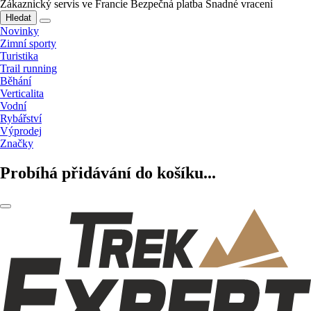
Zákaznický servis ve Francie
Bezpečná platba
Snadné vracení
Hledat
Novinky
Zimní sporty
Turistika
Trail running
Běhání
Verticalita
Vodní
Rybářství
Výprodej
Značky
Probíhá přidávání do košíku...