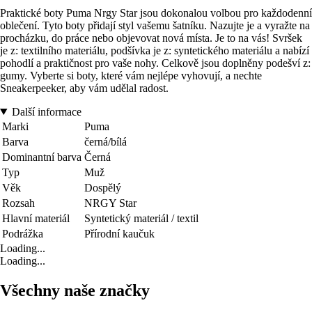
Praktické boty Puma Nrgy Star jsou dokonalou volbou pro každodenní
oblečení. Tyto boty přidají styl vašemu šatníku. Nazujte je a vyražte na
procházku, do práce nebo objevovat nová místa. Je to na vás! Svršek
je z: textilního materiálu, podšívka je z: syntetického materiálu a nabízí
pohodlí a praktičnost pro vaše nohy. Celkově jsou doplněny podešví z:
gumy. Vyberte si boty, které vám nejlépe vyhovují, a nechte
Sneakerpeeker, aby vám udělal radost.
Další informace
Marki
Puma
Barva
černá/bílá
Dominantní barva
Černá
Typ
Muž
Věk
Dospělý
Rozsah
NRGY Star
Hlavní materiál
Syntetický materiál / textil
Podrážka
Přírodní kaučuk
Loading...
Loading...
Všechny naše značky