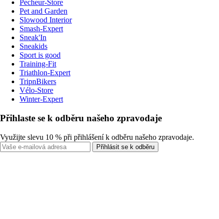
Pecheur-Store
Pet and Garden
Slowood Interior
Smash-Expert
Sneak'In
Sneakids
Sport is good
Training-Fit
Triathlon-Expert
TripnBikers
Vélo-Store
Winter-Expert
Přihlaste se k odběru našeho zpravodaje
Využijte slevu 10 % při přihlášení k odběru našeho zpravodaje.
Přihlásit se k odběru