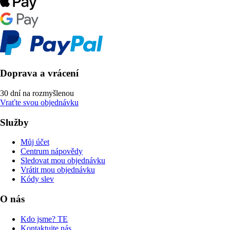
Doprava a vrácení
30 dní na rozmyšlenou
Vraťte svou objednávku
Služby
Můj účet
Centrum nápovědy
Sledovat mou objednávku
Vrátit mou objednávku
Kódy slev
O nás
Kdo jsme? TE
Kontaktujte nás