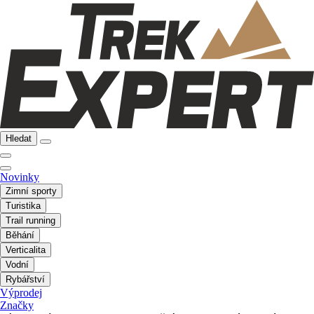
Hledat
Novinky
Zimní sporty
Turistika
Trail running
Běhání
Verticalita
Vodní
Rybářství
Výprodej
Značky