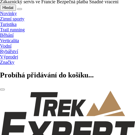
Zákaznický servis ve Francie
Bezpečná platba
Snadné vracení
Hledat
Novinky
Zimní sporty
Turistika
Trail running
Běhání
Verticalita
Vodní
Rybářství
Výprodej
Značky
Probíhá přidávání do košíku...