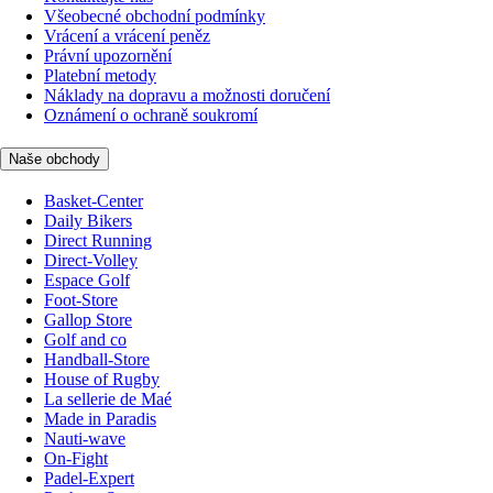
Všeobecné obchodní podmínky
Vrácení a vrácení peněz
Právní upozornění
Platební metody
Náklady na dopravu a možnosti doručení
Oznámení o ochraně soukromí
Naše obchody
Basket-Center
Daily Bikers
Direct Running
Direct-Volley
Espace Golf
Foot-Store
Gallop Store
Golf and co
Handball-Store
House of Rugby
La sellerie de Maé
Made in Paradis
Nauti-wave
On-Fight
Padel-Expert