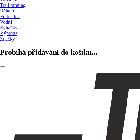
Trail running
Běhání
Verticalita
Vodní
Rybářství
Výprodej
Značky
Probíhá přidávání do košíku...