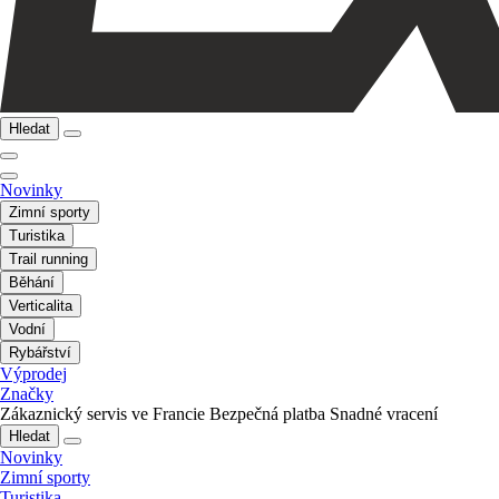
Hledat
Novinky
Zimní sporty
Turistika
Trail running
Běhání
Verticalita
Vodní
Rybářství
Výprodej
Značky
Zákaznický servis ve Francie
Bezpečná platba
Snadné vracení
Hledat
Novinky
Zimní sporty
Turistika