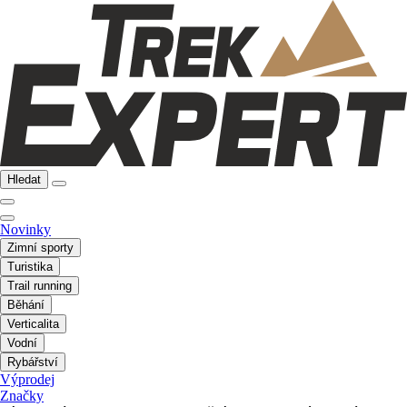
Hledat
Novinky
Zimní sporty
Turistika
Trail running
Běhání
Verticalita
Vodní
Rybářství
Výprodej
Značky