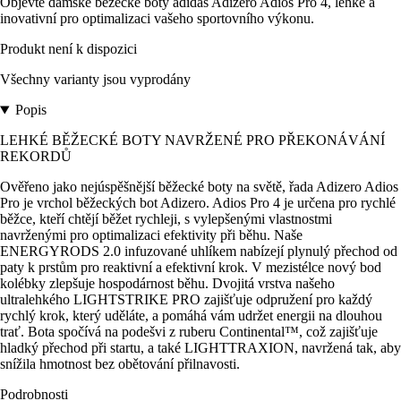
Objevte dámské běžecké boty adidas Adizero Adios Pro 4, lehké a
inovativní pro optimalizaci vašeho sportovního výkonu.
Produkt není k dispozici
Všechny varianty jsou vyprodány
Popis
LEHKÉ BĚŽECKÉ BOTY NAVRŽENÉ PRO PŘEKONÁVÁNÍ
REKORDŮ
Ověřeno jako nejúspěšnější běžecké boty na světě, řada Adizero Adios
Pro je vrchol běžeckých bot Adizero. Adios Pro 4 je určena pro rychlé
běžce, kteří chtějí běžet rychleji, s vylepšenými vlastnostmi
navrženými pro optimalizaci efektivity při běhu. Naše
ENERGYRODS 2.0 infuzované uhlíkem nabízejí plynulý přechod od
paty k prstům pro reaktivní a efektivní krok. V mezistélce nový bod
kolébky zlepšuje hospodárnost běhu. Dvojitá vrstva našeho
ultralehkého LIGHTSTRIKE PRO zajišťuje odpružení pro každý
rychlý krok, který uděláte, a pomáhá vám udržet energii na dlouhou
trať. Bota spočívá na podešvi z ruberu Continental™, což zajišťuje
hladký přechod při startu, a také LIGHTTRAXION, navržená tak, aby
snížila hmotnost bez obětování přilnavosti.
Podrobnosti