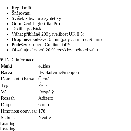
Regular fit
Šněrování
Svršek z textilu a syntetiky
Odpružení Lightstrike Pro
Textilní podšívka
Váha: přibližně 200g (velikost UK 8.5)
Drop mezipodešve: 6 mm (paty 33 mm / 39 mm)
Podešev z ruberu Continental™
Obsahuje alespoň 20 % recyklovaného obsahu
Další informace
Marki
adidas
Barva
ftwbla/fermet/menpou
Dominantní barva
Černá
Typ
Žena
Věk
Dospělý
Rozsah
Adizero
Drop
6 mm
Hmotnost obuvi (g)
178
Stabilita
Neutre
Loading...
Loading...