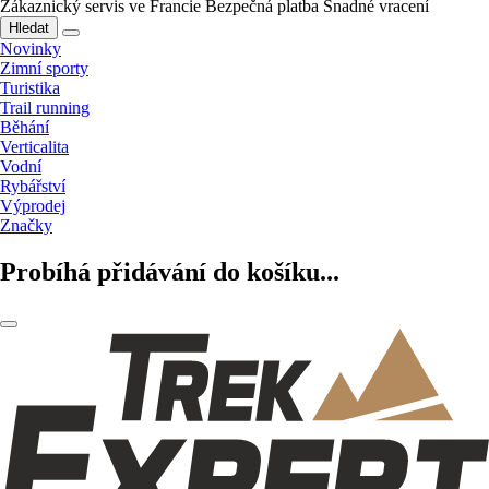
Zákaznický servis ve Francie
Bezpečná platba
Snadné vracení
Hledat
Novinky
Zimní sporty
Turistika
Trail running
Běhání
Verticalita
Vodní
Rybářství
Výprodej
Značky
Probíhá přidávání do košíku...