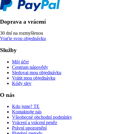
Doprava a vrácení
30 dní na rozmyšlenou
Vraťte svou objednávku
Služby
Můj účet
Centrum nápovědy
Sledovat mou objednávku
Vrátit mou objednávku
Kódy slev
O nás
Kdo jsme? TE
Kontaktujte nás
Všeobecné obchodní podmínky
Vrácení a vrácení peněz
Právní upozornění
Platební metody