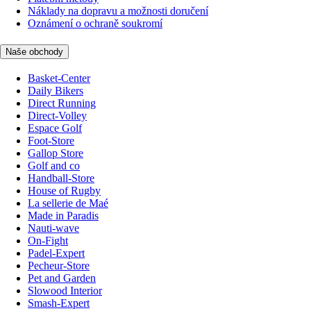
Náklady na dopravu a možnosti doručení
Oznámení o ochraně soukromí
Naše obchody
Basket-Center
Daily Bikers
Direct Running
Direct-Volley
Espace Golf
Foot-Store
Gallop Store
Golf and co
Handball-Store
House of Rugby
La sellerie de Maé
Made in Paradis
Nauti-wave
On-Fight
Padel-Expert
Pecheur-Store
Pet and Garden
Slowood Interior
Smash-Expert