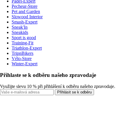
Padel-Expert
Pecheur-Store
Pet and Garden
Slowood Interior
Smash-Expert
Sneak'In
Sneakids
Sport is good
Training-Fit
Triathlon-Expert
TripnBikers
Vélo-Store
Winter-Expert
Přihlaste se k odběru našeho zpravodaje
Využijte slevu 10 % při přihlášení k odběru našeho zpravodaje.
Přihlásit se k odběru