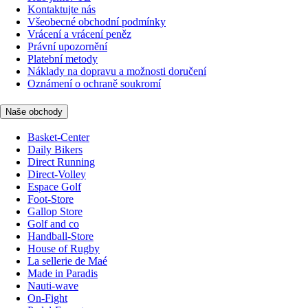
Kontaktujte nás
Všeobecné obchodní podmínky
Vrácení a vrácení peněz
Právní upozornění
Platební metody
Náklady na dopravu a možnosti doručení
Oznámení o ochraně soukromí
Naše obchody
Basket-Center
Daily Bikers
Direct Running
Direct-Volley
Espace Golf
Foot-Store
Gallop Store
Golf and co
Handball-Store
House of Rugby
La sellerie de Maé
Made in Paradis
Nauti-wave
On-Fight