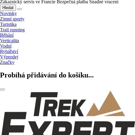
Zákaznický servis ve Francie
Bezpečná platba
Snadné vracení
Hledat
Novinky
Zimní sporty
Turistika
Trail running
Běhání
Verticalita
Vodní
Rybářství
Výprodej
Značky
Probíhá přidávání do košíku...