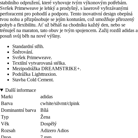
stabilního odpružení, které vyhovuje tvým výkonovým potřebám.
Svršek Primeweave je lehký a prodyšný, s laserově vyřezávanými
perforacemi pro pohodlí a podporu. Tento inovativní design obepíná
tvou nohu a přizpůsobuje se jejím konturám, což umožňuje přirozený
pohyb a flexibilitu. Ať už běháš na chodníku každý den, nebo se
trénuješ na maraton, tato obuv je tvým spojencem. Zažij rozdíl adidas a
posuň svůj běh na nové výšiny.
Standardní střih.
Šněrování.
Svršek Primeweave.
Textilní vytvarovaná stélka.
Mezipodrážka DREAMSTRIKE+.
Podrážka Lighttraxion.
Stavba Cold Cement.
Další informace
Marki
adidas
Barva
cwhite/silvmt/clpink
Dominantní barva
Bílá
Typ
Žena
Věk
Dospělý
Rozsah
Adizero Adios
Drop
7 mm