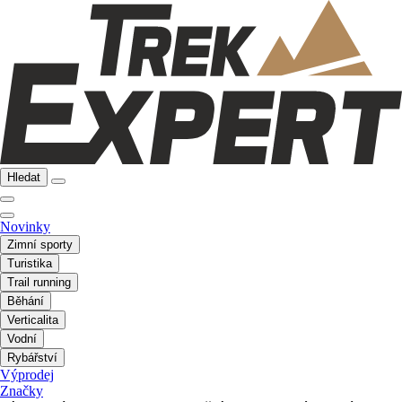
Hledat
Novinky
Zimní sporty
Turistika
Trail running
Běhání
Verticalita
Vodní
Rybářství
Výprodej
Značky