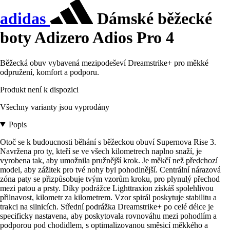
adidas
Dámské běžecké
boty Adizero Adios Pro 4
Běžecká obuv vybavená mezipodeševí Dreamstrike+ pro měkké
odpružení, komfort a podporu.
Produkt není k dispozici
Všechny varianty jsou vyprodány
Popis
Otoč se k budoucnosti běhání s běžeckou obuví Supernova Rise 3.
Navržena pro ty, kteří se ve všech kilometrech naplno snaží, je
vyrobena tak, aby umožnila pružnější krok. Je měkčí než předchozí
model, aby zážitek pro tvé nohy byl pohodlnější. Centrální nárazová
zóna paty se přizpůsobuje tvým vzorům kroku, pro plynulý přechod
mezi patou a prsty. Díky podrážce Lighttraxion získáš spolehlivou
přilnavost, kilometr za kilometrem. Vzor spirál poskytuje stabilitu a
trakci na silnicích. Střední podrážka Dreamstrike+ po celé délce je
specificky nastavena, aby poskytovala rovnováhu mezi pohodlím a
podporou pod chodidlem, s optimalizovanou směsicí měkkého a