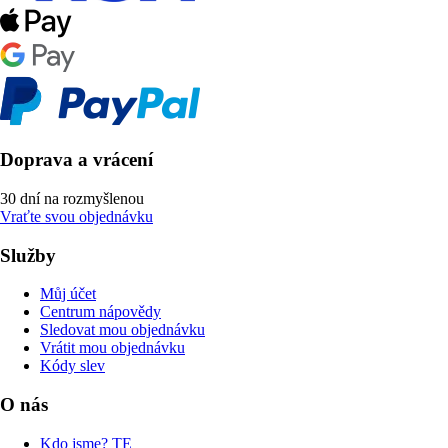
Doprava a vrácení
30 dní na rozmyšlenou
Vraťte svou objednávku
Služby
Můj účet
Centrum nápovědy
Sledovat mou objednávku
Vrátit mou objednávku
Kódy slev
O nás
Kdo jsme? TE