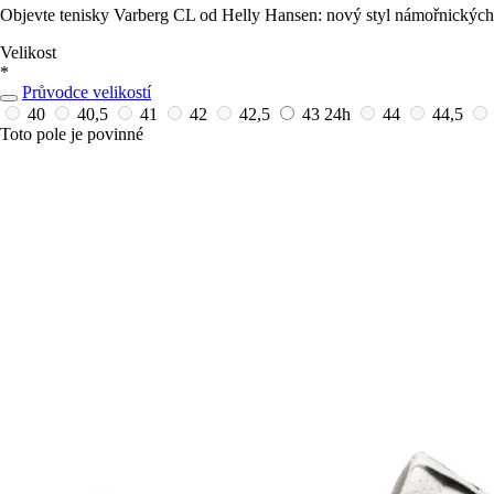
Objevte tenisky Varberg CL od Helly Hansen: nový styl námořnických
Velikost
*
Průvodce velikostí
40
40,5
41
42
42,5
43
24h
44
44,5
Toto pole je povinné