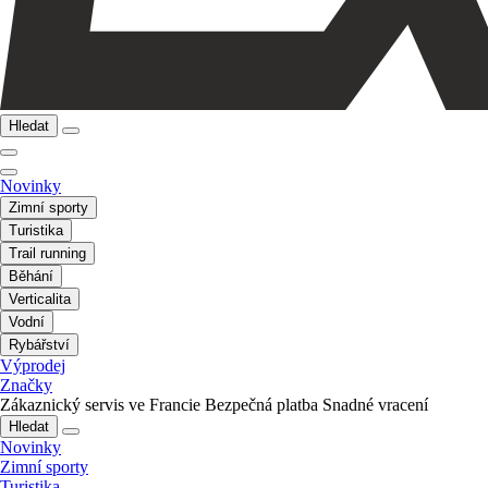
Hledat
Novinky
Zimní sporty
Turistika
Trail running
Běhání
Verticalita
Vodní
Rybářství
Výprodej
Značky
Zákaznický servis ve Francie
Bezpečná platba
Snadné vracení
Hledat
Novinky
Zimní sporty
Turistika