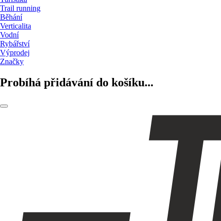
Trail running
Běhání
Verticalita
Vodní
Rybářství
Výprodej
Značky
Probíhá přidávání do košíku...